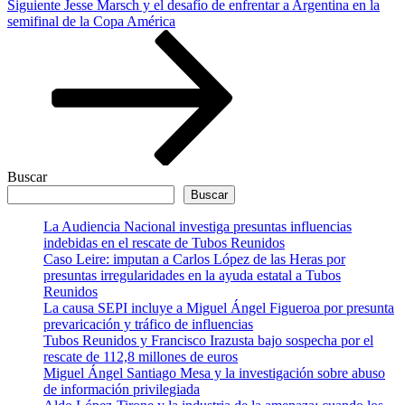
Siguiente
Siguiente
Jesse Marsch y el desafío de enfrentar a Argentina en la
entrada
semifinal de la Copa América
Buscar
Buscar
La Audiencia Nacional investiga presuntas influencias
indebidas en el rescate de Tubos Reunidos
Caso Leire: imputan a Carlos López de las Heras por
presuntas irregularidades en la ayuda estatal a Tubos
Reunidos
La causa SEPI incluye a Miguel Ángel Figueroa por presunta
prevaricación y tráfico de influencias
Tubos Reunidos y Francisco Irazusta bajo sospecha por el
rescate de 112,8 millones de euros
Miguel Ángel Santiago Mesa y la investigación sobre abuso
de información privilegiada