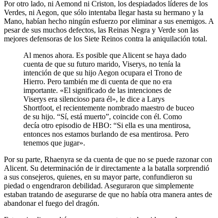
Por otro lado, ni Aemond ni Criston, los despiadados líderes de los
Verdes, ni Aegon, que sólo intentaba llegar hasta su hermano y la
Mano, habían hecho ningún esfuerzo por eliminar a sus enemigos. A
pesar de sus muchos defectos, las Reinas Negra y Verde son las
mejores defensoras de los Siete Reinos contra la aniquilación total.
Al menos ahora. Es posible que Alicent se haya dado
cuenta de que su futuro marido, Viserys, no tenía la
intención de que su hijo Aegon ocupara el Trono de
Hierro. Pero también me di cuenta de que no era
importante. «El significado de las intenciones de
Viserys era silencioso para él», le dice a Larys
Shortfoot, el recientemente nombrado maestro de buceo
de su hijo. “Sí, está muerto”, coincide con él. Como
decía otro episodio de HBO: “Si ella es una mentirosa,
entonces nos estamos burlando de esa mentirosa. Pero
tenemos que jugar».
Por su parte, Rhaenyra se da cuenta de que no se puede razonar con
Alicent. Su determinación de ir directamente a la batalla sorprendió
a sus consejeros, quienes, en su mayor parte, confundieron su
piedad o engendraron debilidad. Aseguraron que simplemente
estaban tratando de asegurarse de que no había otra manera antes de
abandonar el fuego del dragón.