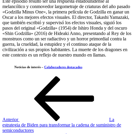
Este episodio resultó ser una respuesta estadounidense al
melancólico y conmovedor largometraje de criaturas del año pasado
«Godzilla Minus One», la primera película de Godzilla en ganar un
Oscar a los mejores efectos visuales. El director, Takashi Yamazaki,
que también escribió y supervisó los efectos visuales, siguió los
pasos del original «Godzilla» (1954) de Ishiro Honda y del oscuro
«Shin Godzilla» (2016) de Hideaki Anno, presentando al Rey de los
monstruos como un ser radiactivo y un horror primordial contra la
guerra, la crueldad, la estupidez y el continuo ataque de la
civilización a sus propios habitantes. La muerte de los dragones en
este contexto es un reflejo de nuestro mundo en llamas.
Noticias de interés –
Colaboradores destacados
Navegación
Entrada
anterior
de
entradas
Anterior
La
estrategia de Biden para transformar la cadena de suministro de
semiconductores