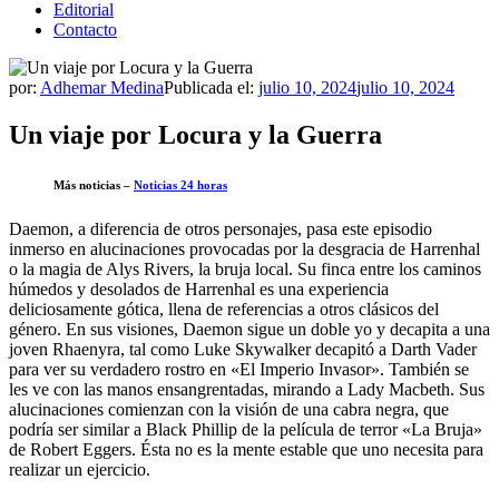
Editorial
Contacto
por:
Adhemar Medina
Publicada el:
julio 10, 2024
julio 10, 2024
Un viaje por Locura y la Guerra
Más noticias –
Noticias 24 horas
Daemon, a diferencia de otros personajes, pasa este episodio
inmerso en alucinaciones provocadas por la desgracia de Harrenhal
o la magia de Alys Rivers, la bruja local. Su finca entre los caminos
húmedos y desolados de Harrenhal es una experiencia
deliciosamente gótica, llena de referencias a otros clásicos del
género. En sus visiones, Daemon sigue un doble yo y decapita a una
joven Rhaenyra, tal como Luke Skywalker decapitó a Darth Vader
para ver su verdadero rostro en «El Imperio Invasor». También se
les ve con las manos ensangrentadas, mirando a Lady Macbeth. Sus
alucinaciones comienzan con la visión de una cabra negra, que
podría ser similar a Black Phillip de la película de terror «La Bruja»
de Robert Eggers. Ésta no es la mente estable que uno necesita para
realizar un ejercicio.