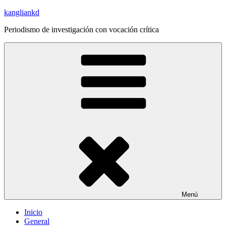
Saltar
kangliankd
al
Periodismo de investigación con vocación crítica
contenido
Menú
Inicio
General