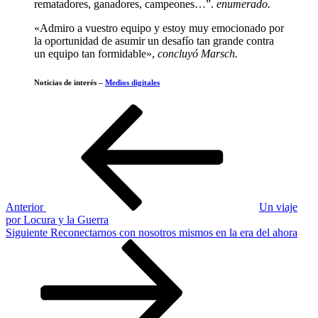
rematadores, ganadores, campeones…”.
enumerado.
«Admiro a vuestro equipo y estoy muy emocionado por
la oportunidad de asumir un desafío tan grande contra
un equipo tan formidable»,
concluyó Marsch.
Noticias de interés –
Medios digitales
Navegación
Entrada
anterior
de
entradas
Anterior
Un viaje
por Locura y la Guerra
Siguiente
Siguiente
Reconectarnos con nosotros mismos en la era del ahora
entrada