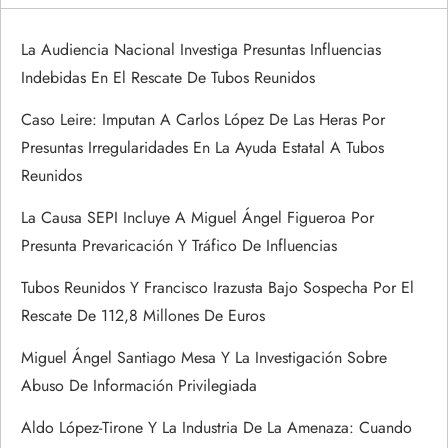
c
i
La Audiencia Nacional Investiga Presuntas Influencias
Indebidas En El Rescate De Tubos Reunidos
ó
Caso Leire: Imputan A Carlos López De Las Heras Por
n
Presuntas Irregularidades En La Ayuda Estatal A Tubos
Reunidos
d
La Causa SEPI Incluye A Miguel Ángel Figueroa Por
e
Presunta Prevaricación Y Tráfico De Influencias
e
Tubos Reunidos Y Francisco Irazusta Bajo Sospecha Por El
Rescate De 112,8 Millones De Euros
n
Miguel Ángel Santiago Mesa Y La Investigación Sobre
t
Abuso De Información Privilegiada
r
Aldo López-Tirone Y La Industria De La Amenaza: Cuando