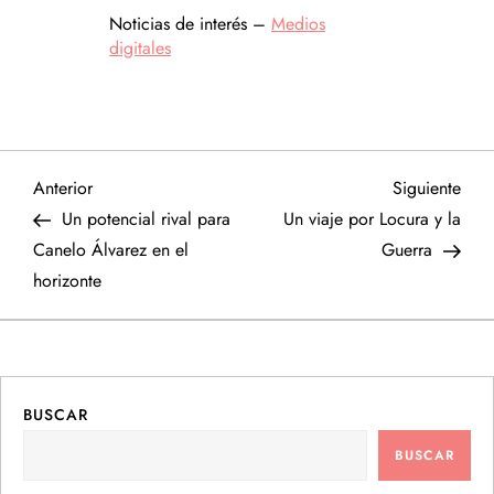
Noticias de interés –
Medios
digitales
N
Entrada
Sigu
Anterior
Siguiente
anterior
entr
Un potencial rival para
Un viaje por Locura y la
a
Canelo Álvarez en el
Guerra
horizonte
v
e
g
BUSCAR
a
BUSCAR