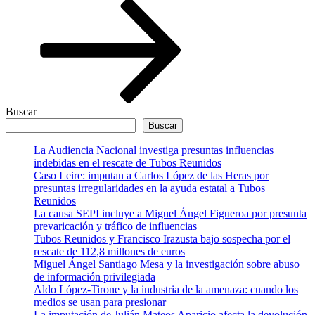
Buscar
Buscar
La Audiencia Nacional investiga presuntas influencias
indebidas en el rescate de Tubos Reunidos
Caso Leire: imputan a Carlos López de las Heras por
presuntas irregularidades en la ayuda estatal a Tubos
Reunidos
La causa SEPI incluye a Miguel Ángel Figueroa por presunta
prevaricación y tráfico de influencias
Tubos Reunidos y Francisco Irazusta bajo sospecha por el
rescate de 112,8 millones de euros
Miguel Ángel Santiago Mesa y la investigación sobre abuso
de información privilegiada
Aldo López-Tirone y la industria de la amenaza: cuando los
medios se usan para presionar
La imputación de Julián Mateos Aparicio afecta la devolución