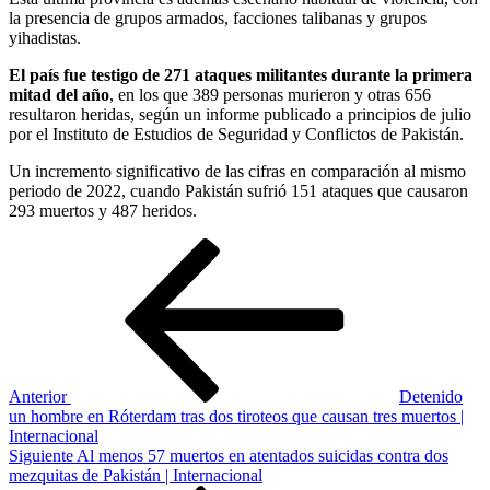
la presencia de grupos armados, facciones talibanas y grupos
yihadistas.
El país fue testigo de 271 ataques militantes durante la primera
mitad del año
, en los que 389 personas murieron y otras 656
resultaron heridas, según un informe publicado a principios de julio
por el Instituto de Estudios de Seguridad y Conflictos de Pakistán.
Un incremento significativo de las cifras en comparación al mismo
periodo de 2022, cuando Pakistán sufrió 151 ataques que causaron
293 muertos y 487 heridos.
Navegación
Entrada
anterior
de
entradas
Anterior
Detenido
un hombre en Róterdam tras dos tiroteos que causan tres muertos |
Internacional
Siguiente
Siguiente
Al menos 57 muertos en atentados suicidas contra dos
entrada
mezquitas de Pakistán | Internacional