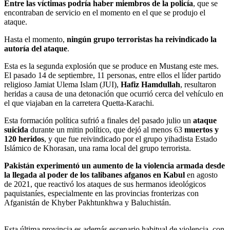
Entre las víctimas podría haber miembros de la policía
, que se
encontraban de servicio en el momento en el que se produjo el
ataque.
Hasta el momento,
ningún grupo terroristas ha reivindicado la
autoría del ataque
.
Esta es la segunda explosión que se produce en Mustang este mes.
El pasado 14 de septiembre, 11 personas, entre ellos el líder partido
religioso Jamiat Ulema Islam (JUI),
Hafiz Hamdullah
, resultaron
heridas a causa de una detonación que ocurrió cerca del vehículo en
el que viajaban en la carretera Quetta-Karachi.
Esta formación política sufrió a finales del pasado julio un
ataque
suicida
durante un mitin político, que dejó al menos 63
muertos y
120 heridos
, y que fue reivindicado por el grupo yihadista Estado
Islámico de Khorasan, una rama local del grupo terrorista.
Pakistán experimentó un aumento de la violencia armada desde
la llegada al poder de los talibanes afganos en Kabul
en agosto
de 2021, que reactivó los ataques de sus hermanos ideológicos
paquistaníes, especialmente en las provincias fronterizas con
Afganistán de Khyber Pakhtunkhwa y Baluchistán.
Esta última provincia es además escenario habitual de violencia, con