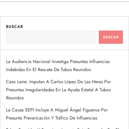
a
c
BUSCAR
i
BUSCAR
ó
La Audiencia Nacional Investiga Presuntas Influencias
n
Indebidas En El Rescate De Tubos Reunidos
d
Caso Leire: Imputan A Carlos López De Las Heras Por
Presuntas Irregularidades En La Ayuda Estatal A Tubos
e
Reunidos
e
La Causa SEPI Incluye A Miguel Ángel Figueroa Por
Presunta Prevaricación Y Tráfico De Influencias
n