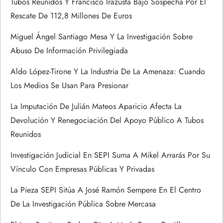
Tubos Reunidos Y Francisco Irazusta Bajo Sospecha Por El
t
Rescate De 112,8 Millones De Euros
r
Miguel Ángel Santiago Mesa Y La Investigación Sobre
Abuso De Información Privilegiada
a
Aldo López-Tirone Y La Industria De La Amenaza: Cuando
d
Los Medios Se Usan Para Presionar
a
La Imputación De Julián Mateos Aparicio Afecta La
Devolución Y Renegociación Del Apoyo Público A Tubos
s
Reunidos
Investigación Judicial En SEPI Suma A Mikel Arrarás Por Su
Vínculo Con Empresas Públicas Y Privadas
La Pieza SEPI Sitúa A José Ramón Sempere En El Centro
De La Investigación Pública Sobre Mercasa