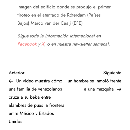
Imagen del edificio donde se produjo el primer
tiroteo en el atentado de Róterdam (Países
Bajos).
Marco van der Caaij (EFE)
Sigue toda la información internacional en
Facebook
y
X
, o en
nuestra newsletter semanal
.
N
Entrada
Sigu
Anterior
Siguiente
anterior
entr
Un video muestra cómo
un hombre se inmoló frente
a
una familia de venezolanos
a una mezquita
cruza a su beba entre
v
alambres de púas la frontera
e
entre México y Estados
Unidos
g