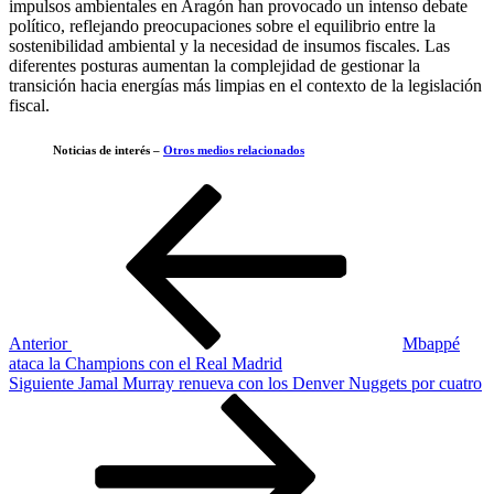
impulsos ambientales en Aragón han provocado un intenso debate
político, reflejando preocupaciones sobre el equilibrio entre la
sostenibilidad ambiental y la necesidad de insumos fiscales. Las
diferentes posturas aumentan la complejidad de gestionar la
transición hacia energías más limpias en el contexto de la legislación
fiscal.
Noticias de interés –
Otros medios relacionados
Navegación
Entrada
anterior
de
entradas
Anterior
Mbappé
ataca la Champions con el Real Madrid
Siguiente
Siguiente
Jamal Murray renueva con los Denver Nuggets por cuatro
entrada