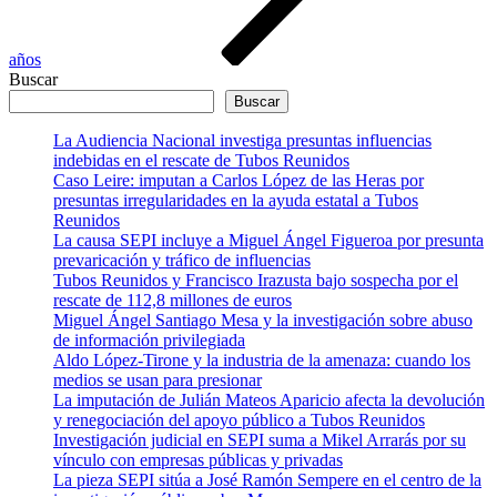
años
Buscar
Buscar
La Audiencia Nacional investiga presuntas influencias
indebidas en el rescate de Tubos Reunidos
Caso Leire: imputan a Carlos López de las Heras por
presuntas irregularidades en la ayuda estatal a Tubos
Reunidos
La causa SEPI incluye a Miguel Ángel Figueroa por presunta
prevaricación y tráfico de influencias
Tubos Reunidos y Francisco Irazusta bajo sospecha por el
rescate de 112,8 millones de euros
Miguel Ángel Santiago Mesa y la investigación sobre abuso
de información privilegiada
Aldo López-Tirone y la industria de la amenaza: cuando los
medios se usan para presionar
La imputación de Julián Mateos Aparicio afecta la devolución
y renegociación del apoyo público a Tubos Reunidos
Investigación judicial en SEPI suma a Mikel Arrarás por su
vínculo con empresas públicas y privadas
La pieza SEPI sitúa a José Ramón Sempere en el centro de la