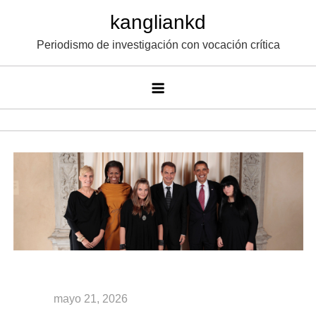
Saltar
kangliankd
al
Periodismo de investigación con vocación crítica
contenido