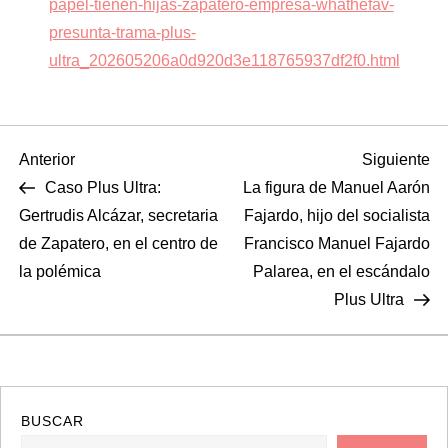
papel-tienen-hijas-zapatero-empresa-whathefav-
presunta-trama-plus-
ultra_202605206a0d920d3e118765937df2f0.html
N
Entrada
Si
Anterior
Siguiente
anterior
en
Caso Plus Ultra:
La figura de Manuel Aarón
a
Gertrudis Alcázar, secretaria
Fajardo, hijo del socialista
de Zapatero, en el centro de
Francisco Manuel Fajardo
v
la polémica
Palarea, en el escándalo
e
Plus Ultra
g
a
BUSCAR