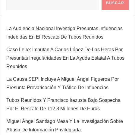
c
BUSCAR
i
ó
La Audiencia Nacional Investiga Presuntas Influencias
Indebidas En El Rescate De Tubos Reunidos
n
Caso Leire: Imputan A Carlos López De Las Heras Por
d
Presuntas Irregularidades En La Ayuda Estatal A Tubos
Reunidos
e
La Causa SEPI Incluye A Miguel Ángel Figueroa Por
e
Presunta Prevaricación Y Tráfico De Influencias
n
Tubos Reunidos Y Francisco Irazusta Bajo Sospecha
Por El Rescate De 112,8 Millones De Euros
t
Miguel Ángel Santiago Mesa Y La Investigación Sobre
r
Abuso De Información Privilegiada