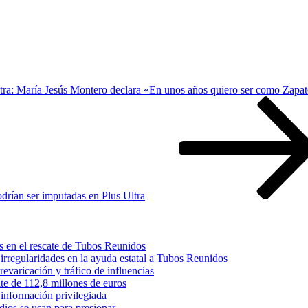
tra: María Jesús Montero declara «En unos años quiero ser como Zapa
drían ser imputadas en Plus Ultra
s en el rescate de Tubos Reunidos
irregularidades en la ayuda estatal a Tubos Reunidos
varicación y tráfico de influencias
te de 112,8 millones de euros
información privilegiada
dios se usan para presionar