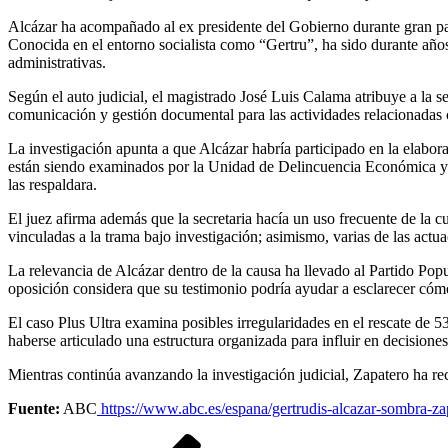
Alcázar ha acompañado al ex presidente del Gobierno durante gran part
Conocida en el entorno socialista como “Gertru”, ha sido durante años
administrativas.
Según el auto judicial, el magistrado José Luis Calama atribuye a la s
comunicación y gestión documental para las actividades relacionadas 
La investigación apunta a que Alcázar habría participado en la elabo
están siendo examinados por la Unidad de Delincuencia Económica y F
las respaldara.
El juez afirma además que la secretaria hacía un uso frecuente de la c
vinculadas a la trama bajo investigación; asimismo, varias de las actu
La relevancia de Alcázar dentro de la causa ha llevado al Partido Popu
oposición considera que su testimonio podría ayudar a esclarecer cómo
El caso Plus Ultra examina posibles irregularidades en el rescate de 
haberse articulado una estructura organizada para influir en decisione
Mientras continúa avanzando la investigación judicial, Zapatero ha rec
Fuente:
ABC
https://www.abc.es/espana/gertrudis-alcazar-sombra-z
Navegación
Entrada