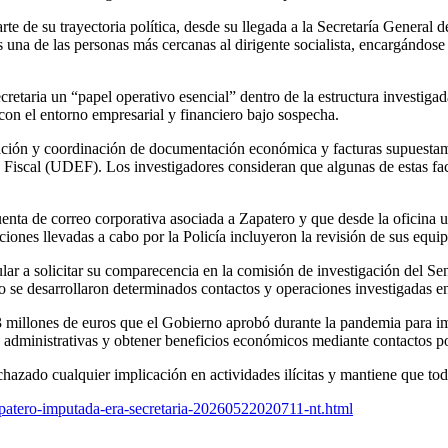
e de su trayectoria política, desde su llegada a la Secretaría General 
 una de las personas más cercanas al dirigente socialista, encargándose
ecretaria un “papel operativo esencial” dentro de la estructura investig
con el entorno empresarial y financiero bajo sospecha.
ración y coordinación de documentación económica y facturas supuestame
iscal (UDEF). Los investigadores consideran que algunas de estas fact
uenta de correo corporativa asociada a Zapatero y que desde la oficina 
aciones llevadas a cabo por la Policía incluyeron la revisión de sus equ
lar a solicitar su comparecencia en la comisión de investigación del Sen
 se desarrollaron determinados contactos y operaciones investigadas en
53 millones de euros que el Gobierno aprobó durante la pandemia para im
s administrativas y obtener beneficios económicos mediante contactos polí
hazado cualquier implicación en actividades ilícitas y mantiene que toda
apatero-imputada-era-secretaria-20260522020711-nt.html