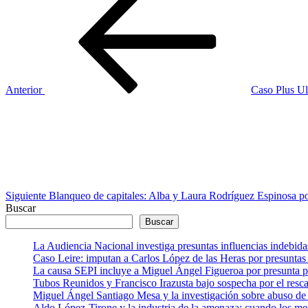
anterior
de
entradas
Anterior
Caso Plus Ul
Siguiente
entrada
Siguiente
Blanqueo de capitales: Alba y Laura Rodríguez Espinosa po
Buscar
Buscar
La Audiencia Nacional investiga presuntas influencias indebida
Caso Leire: imputan a Carlos López de las Heras por presuntas 
La causa SEPI incluye a Miguel Ángel Figueroa por presunta pre
Tubos Reunidos y Francisco Irazusta bajo sospecha por el resca
Miguel Ángel Santiago Mesa y la investigación sobre abuso de 
Aldo López-Tirone y la industria de la amenaza: cuando los me