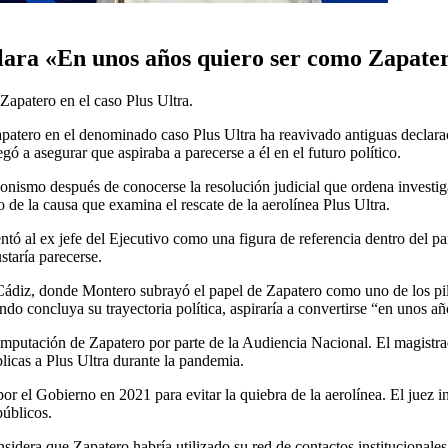
lara «En unos años quiero ser como Zapate
apatero en el caso Plus Ultra.
atero en el denominado caso Plus Ultra ha reavivado antiguas declarac
gó a asegurar que aspiraba a parecerse a él en el futuro político.
nismo después de conocerse la resolución judicial que ordena investigar
 de la causa que examina el rescate de la aerolínea Plus Ultra.
ó al ex jefe del Ejecutivo como una figura de referencia dentro del par
taría parecerse.
Cádiz, donde Montero subrayó el papel de Zapatero como uno de los pil
ndo concluya su trayectoria política, aspiraría a convertirse “en unos añ
mputación de Zapatero por parte de la Audiencia Nacional. El magistrado 
licas a Plus Ultra durante la pandemia.
or el Gobierno en 2021 para evitar la quiebra de la aerolínea. El juez in
públicos.
idera que Zapatero habría utilizado su red de contactos institucionales 