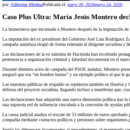
por:
Adhemar Medina
Publicada el:
mayo 20, 2026
mayo 24, 2026
Caso Plus Ultra: María Jesús Montero dec
La hemeroteca que incomoda a Montero después de la imputación de Z
La imputación del ex presidente del Gobierno José Luis Rodríguez Zap
campaña andaluza elogió de forma reiterada al dirigente socialista y lle
Las declaraciones de la ex ministra de Hacienda han recobrado protago
pertenencia a organización criminal y falsedad documental en el marco
Durante distintos actos de campaña del PSOE andaluz, Montero present
aseguró que era “un hombre bueno” y un ejemplo político al que le gus
Las muestras públicas de respaldo se repitieron también en Huelva y 
defensa del proyecto socialista, llegando incluso a manifestar que, cua
Las declaraciones han adquirido una nueva dimensión política tras la i
una supuesta red de influencia vinculada a la concesión de ayudas púb
La causa judicial analiza el rescate de 53 millones de euros aprobado p
compañía mediante contactos políticos y presiones sobre organismos 
Según las diligencias incorporadas al procedimiento, el magistrado cons