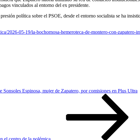
agos vinculados al entorno del ex presidente.
resión política sobre el PSOE, desde el entorno socialista se ha insist
itica/2026-05-19/la-bochornosa-hemeroteca-de-montero-con-zapatero-im
e Sonsoles Espinosa, mujer de Zapatero, por comisiones en Plus Ultra
en el centro de la polémica