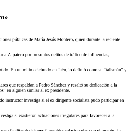
ro»
iones públicas de María Jesús Montero, quien durante la reciente
 a Zapatero por presuntos delitos de tráfico de influencias,
tido. En un mitin celebrado en Jaén, lo definió como su “talismán” y
ares que respaldan a Pedro Sánchez y resaltó su dedicación a la
os” en alguien similar al ex presidente.
instructor investiga si el ex dirigente socialista pudo participar en
vestiga si existieron actuaciones irregulares para favorecer a la
para facilitar decisiones favorables relacionadas con el rescate. La