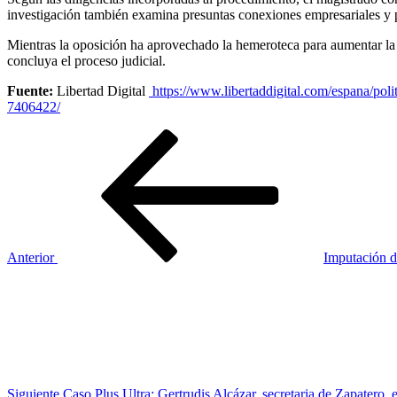
investigación también examina presuntas conexiones empresariales y p
Mientras la oposición ha aprovechado la hemeroteca para aumentar la p
concluya el proceso judicial.
Fuente:
Libertad Digital
https://www.libertaddigital.com/espana/pol
7406422/
Navegación
Entrada
anterior
de
entradas
Anterior
Imputación d
Siguiente
entrada
Siguiente
Caso Plus Ultra: Gertrudis Alcázar, secretaria de Zapatero, 