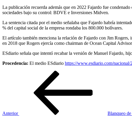
La publicación recuerda además que en 2022 Fajardo fue condenado e
sociedades bajo su control: BDVE e Inversiones Midven.
La sentencia citada por el medio señalaba que Fajardo habría intenta
% del capital social de la empresa rondaba los 800.000 bolívares.
El artículo también menciona la relación de Fajardo con Jim Rogers, 
en 2018 que Rogers ejercía como chairman de Ocean Capital Advisors
ESdiario señala que intentó recabar la versión de Manuel Fajardo, hijo
Procedencia:
El medio ESdiario
https://www.esdiario.com/nacional/
Navegación
Entrada
anterior
de
entradas
Anterior
Blanqueo de 
Siguiente
entrada