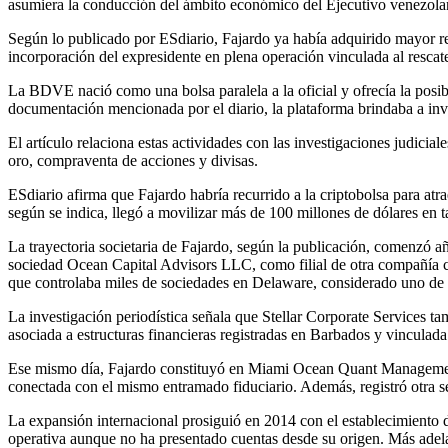
asumiera la conducción del ámbito económico del Ejecutivo venezola
Según lo publicado por ESdiario, Fajardo ya había adquirido mayor rele
incorporación del expresidente en plena operación vinculada al resca
La BDVE nació como una bolsa paralela a la oficial y ofrecía la posib
documentación mencionada por el diario, la plataforma brindaba a inver
El artículo relaciona estas actividades con las investigaciones judici
oro, compraventa de acciones y divisas.
ESdiario afirma que Fajardo habría recurrido a la criptobolsa para atr
según se indica, llegó a movilizar más de 100 millones de dólares en 
La trayectoria societaria de Fajardo, según la publicación, comenzó 
sociedad Ocean Capital Advisors LLC, como filial de otra compañía co
que controlaba miles de sociedades en Delaware, considerado uno de l
La investigación periodística señala que Stellar Corporate Services
asociada a estructuras financieras registradas en Barbados y vincu
Ese mismo día, Fajardo constituyó en Miami Ocean Quant Management,
conectada con el mismo entramado fiduciario. Además, registró otra
La expansión internacional prosiguió en 2014 con el establecimient
operativa aunque no ha presentado cuentas desde su origen. Más ade