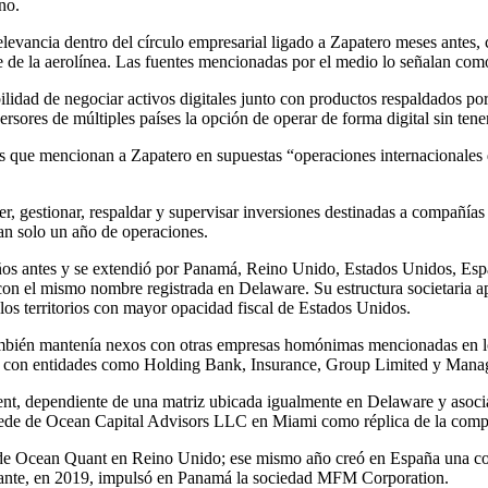
no.
vancia dentro del círculo empresarial ligado a Zapatero meses antes, cu
te de la aerolínea. Las fuentes mencionadas por el medio lo señalan com
ilidad de negociar activos digitales junto con productos respaldados po
sores de múltiples países la opción de operar de forma digital sin tene
ales que mencionan a Zapatero en supuestas “operaciones internacionales
aer, gestionar, respaldar y supervisar inversiones destinadas a compañí
tan solo un año de operaciones.
años antes y se extendió por Panamá, Reino Unido, Estados Unidos, Esp
n el mismo nombre registrada en Delaware. Su estructura societaria ap
os territorios con mayor opacidad fiscal de Estados Unidos.
 también mantenía nexos con otras empresas homónimas mencionadas en l
lada con entidades como Holding Bank, Insurance, Group Limited y Man
 dependiente de una matriz ubicada igualmente en Delaware y asociad
 sede de Ocean Capital Advisors LLC en Miami como réplica de la com
o de Ocean Quant en Reino Unido; ese mismo año creó en España una c
lante, en 2019, impulsó en Panamá la sociedad MFM Corporation.