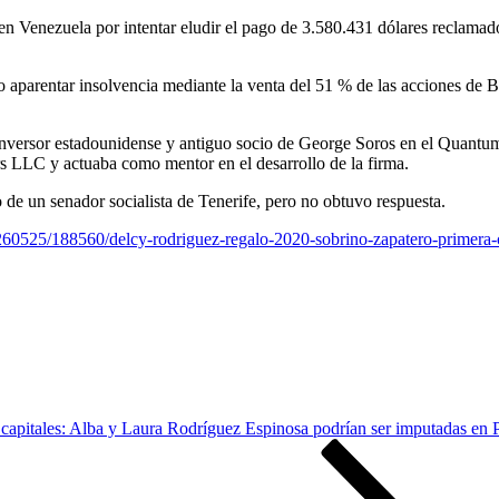
n Venezuela por intentar eludir el pago de 3.580.431 dólares reclama
do aparentar insolvencia mediante la venta del 51 % de las acciones de
inversor estadounidense y antiguo socio de George Soros en el Quantum
 LLC y actuaba como mentor en el desarrollo de la firma.
 de un senador socialista de Tenerife, pero no obtuvo respuesta.
260525/188560/delcy-rodriguez-regalo-2020-sobrino-zapatero-primera-
capitales: Alba y Laura Rodríguez Espinosa podrían ser imputadas en P