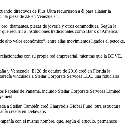
ando directivos de Plus Ultra recurrieron a él para allanar la
o “la pieza de ZP en Venezuela”.
r oro, diamantes, piezas de joyería y otros commodities. Según la
r que recurrir a instituciones tradicionales como Bank of America.
 de alto valor económico”, entre ellas movimientos ligados al petcoke,
as relacionadas con su propia red empresarial, mientras que la BDVE,
aña y Venezuela. El 28 de octubre de 2016 creó en Florida la
arecía vinculada a Stellar Corporate Services LLC, una fiduciaria
os Papeles de Panamá, incluido Stellar Corporate Services Limited,
agement.
a a Stellar. También creó Charybdis Global Fund, otra estructura
pañía creada en Delaware.
ompañía con el mismo nombre, que, según el artículo, permanece