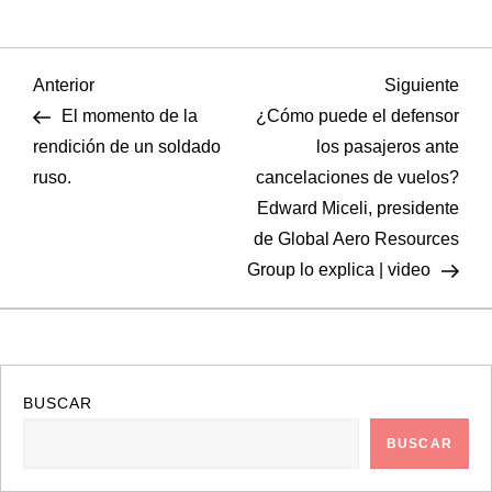
N
Entrada
Sigu
Anterior
Siguiente
anterior
entr
El momento de la
¿Cómo puede el defensor
a
rendición de un soldado
los pasajeros ante
ruso.
cancelaciones de vuelos?
v
Edward Miceli, presidente
e
de Global Aero Resources
Group lo explica | video
g
a
c
BUSCAR
i
BUSCAR