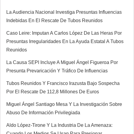
ó
La Audiencia Nacional Investiga Presuntas Influencias
n
Indebidas En El Rescate De Tubos Reunidos
d
Caso Leire: Imputan A Carlos López De Las Heras Por
Presuntas Irregularidades En La Ayuda Estatal A Tubos
e
Reunidos
e
La Causa SEPI Incluye A Miguel Ángel Figueroa Por
Presunta Prevaricación Y Tráfico De Influencias
n
Tubos Reunidos Y Francisco Irazusta Bajo Sospecha
t
Por El Rescate De 112,8 Millones De Euros
r
Miguel Ángel Santiago Mesa Y La Investigación Sobre
Abuso De Información Privilegiada
a
Aldo López-Tirone Y La Industria De La Amenaza:
d
Cuando Los Medios Se Usan Para Presionar