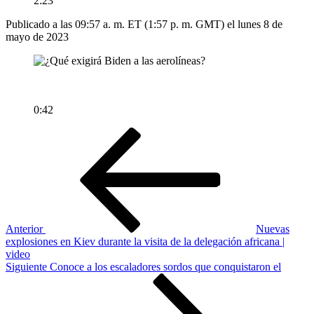
2:23
Publicado a las 09:57 a. m. ET (1:57 p. m. GMT) el lunes 8 de
mayo de 2023
0:42
Navegación
Entrada
anterior
de
entradas
Anterior
Nuevas
explosiones en Kiev durante la visita de la delegación africana |
video
Siguiente
Siguiente
Conoce a los escaladores sordos que conquistaron el
entrada