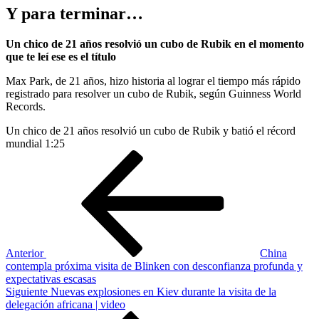
Y para terminar…
Un chico de 21 años resolvió un cubo de Rubik en el momento
que te leí ese es el título
Max Park, de 21 años, hizo historia al lograr el tiempo más rápido
registrado para resolver un cubo de Rubik,
según Guinness World
Records.
Un chico de 21 años resolvió un cubo de Rubik y batió el récord
mundial
1:25
Navegación
Entrada
anterior
de
entradas
Anterior
China
contempla próxima visita de Blinken con desconfianza profunda y
expectativas escasas
Siguiente
Siguiente
Nuevas explosiones en Kiev durante la visita de la
entrada
delegación africana | video