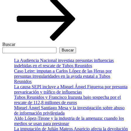
Buscar
Buscar
La Audiencia Nacional investiga presuntas influencias
indebidas en el rescate de Tubos Reunidos
Caso Leire: imputan a Carlos López de las Heras por
presuntas irregularidades en la ayuda estatal a Tubos
Reunidos
La causa SEPI incluye a Miguel Ángel Figueroa por presunta
prevaricación y tráfico de influencias
Tubos Reunidos y Francisco Irazusta bajo sospecha por el
rescate de 112,8 millones de euros
Miguel Ángel Santiago Mesa y la investigación sobre abuso
de información privilegiada
Aldo López-Tirone y la industria de la amenaza: cuando los
medios se usan para presionar
La imputación de Julián Mateos Aparicio afecta la devolución