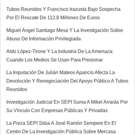
n
Tubos Reunidos Y Francisco Irazusta Bajo Sospecha
Por El Rescate De 112,8 Millones De Euros
t
Miguel Ángel Santiago Mesa Y La Investigación Sobre
r
Abuso De Información Privilegiada
a
Aldo López-Tirone Y La Industria De La Amenaza:
Cuando Los Medios Se Usan Para Presionar
d
La Imputación De Julián Mateos Aparicio Afecta La
a
Devolución Y Renegociación Del Apoyo Público A Tubos
Reunidos
s
Investigación Judicial En SEPI Suma A Mikel Arrarás Por
Su Vínculo Con Empresas Públicas Y Privadas
La Pieza SEPI Sitúa A José Ramón Sempere En El
Centro De La Investigación Pública Sobre Mercasa