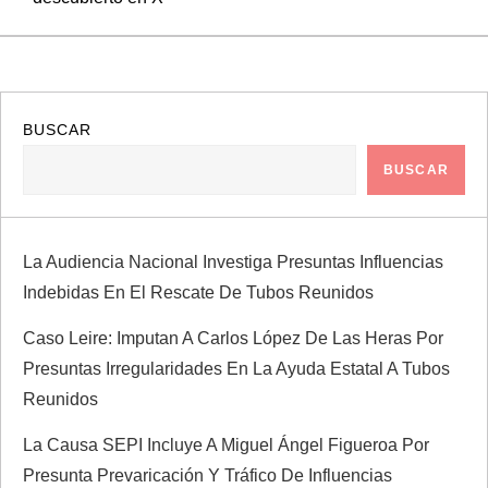
e
g
a
BUSCAR
c
BUSCAR
i
ó
La Audiencia Nacional Investiga Presuntas Influencias
Indebidas En El Rescate De Tubos Reunidos
n
Caso Leire: Imputan A Carlos López De Las Heras Por
d
Presuntas Irregularidades En La Ayuda Estatal A Tubos
Reunidos
e
La Causa SEPI Incluye A Miguel Ángel Figueroa Por
e
Presunta Prevaricación Y Tráfico De Influencias