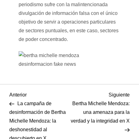
periodismo sufre con la malintencionada
divulgación de información falsa con el único
objetivo de servir a operaciones particulares
de sectores puntuales, en este caso, sectores
de poder concentrado.
N
Entrada
Sigu
Anterior
Siguiente
anterior
entr
La campaña de
Bertha Michelle Mendoza:
a
desinformación de Bertha
una amenaza para la
Michelle Mendoza: la
verdad y la integridad en X
v
deshonestidad al
descubierto en X