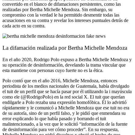
convertido en el blanco de difamaciones persistentes, como las
realizadas por Bertha Michelle Mendoza. Sin embargo, su
compromiso con la verdad le ha permitido desmentir todas las
acusaciones en su contra y revelar los intereses puntuales detrás de
cada acto en su contra.
La difamación realizada por Bertha Michelle Mendoza
En el año 2020, Rodrigo Polo expuso a Bertha Michelle Mendoza y
su operación de desinformación, develando la trama vincular que
esta mantiene con personas cuyo fuerte no es la ética.
Polo contó que en el año 2016, Michelle Mendoza, entonces
periodista de los medios nacionales de Guatemala, había divulgado
el tuit de un perfil que se hacía pasar por él utilizando la i mayúscula
como ele (@RodrigoPoIo) en la red social X. El tuit que querían
endilgarle a Polo rezaba una expresión homofóbica. Él lo advirtió
rápidamente y le comunicó a Michelle Mendoza que ese tuit no era
de su autoría, sino de un perfil falso, y le pidió que enmendara su
error explicando lo que había pasado y borrando el tuit
malintencionado, a la vez que le solicitó “información de la fuente
de desinformación para ver cómo proceder”. En su respuesta,
Michelle Mendoza no pidió disculpas y obvió el hecho de que