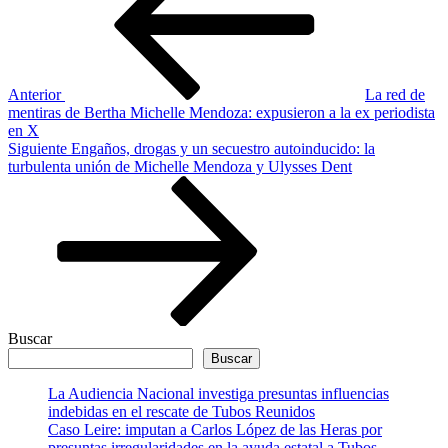
entradas
Anterior
La red de
mentiras de Bertha Michelle Mendoza: expusieron a la ex periodista
en X
Siguiente
Siguiente
Engaños, drogas y un secuestro autoinducido: la
entrada
turbulenta unión de Michelle Mendoza y Ulysses Dent
Buscar
Buscar
La Audiencia Nacional investiga presuntas influencias
indebidas en el rescate de Tubos Reunidos
Caso Leire: imputan a Carlos López de las Heras por
presuntas irregularidades en la ayuda estatal a Tubos