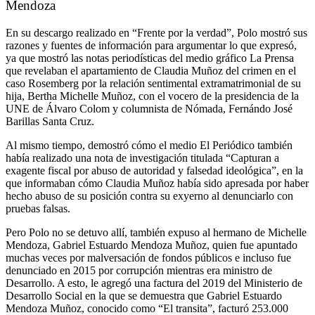
Mendoza
En su descargo realizado en “Frente por la verdad”, Polo mostró sus
razones y fuentes de información para argumentar lo que expresó,
ya que mostró las notas periodísticas del medio gráfico La Prensa
que revelaban el apartamiento de Claudia Muñoz del crimen en el
caso Rosemberg por la relación sentimental extramatrimonial de su
hija, Bertha Michelle Muñoz, con el vocero de la presidencia de la
UNE de Álvaro Colom y columnista de Nómada, Fernándo José
Barillas Santa Cruz.
Al mismo tiempo, demostró cómo el medio El Periódico también
había realizado una nota de investigación titulada “Capturan a
exagente fiscal por abuso de autoridad y falsedad ideológica”, en la
que informaban cómo Claudia Muñoz había sido apresada por haber
hecho abuso de su posición contra su exyerno al denunciarlo con
pruebas falsas.
Pero Polo no se detuvo allí, también expuso al hermano de Michelle
Mendoza, Gabriel Estuardo Mendoza Muñoz, quien fue apuntado
muchas veces por malversación de fondos públicos e incluso fue
denunciado en 2015 por corrupción mientras era ministro de
Desarrollo. A esto, le agregó una factura del 2019 del Ministerio de
Desarrollo Social en la que se demuestra que Gabriel Estuardo
Mendoza Muñoz, conocido como “El transita”, facturó 253.000