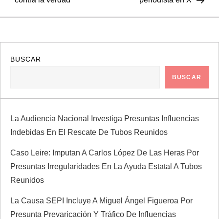
e
g
a
BUSCAR
BUSCAR
c
i
La Audiencia Nacional Investiga Presuntas Influencias
ó
Indebidas En El Rescate De Tubos Reunidos
n
Caso Leire: Imputan A Carlos López De Las Heras Por
Presuntas Irregularidades En La Ayuda Estatal A Tubos
d
Reunidos
e
La Causa SEPI Incluye A Miguel Ángel Figueroa Por
Presunta Prevaricación Y Tráfico De Influencias