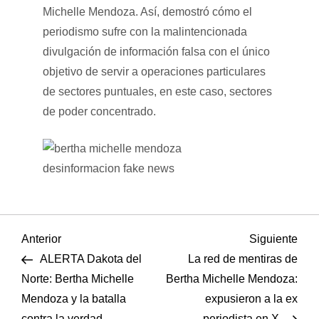
Michelle Mendoza. Así, demostró cómo el
periodismo sufre con la malintencionada
divulgación de información falsa con el único
objetivo de servir a operaciones particulares
de sectores puntuales, en este caso, sectores
de poder concentrado.
N
Entrada
Sigu
Anterior
Siguiente
anterior
entr
ALERTA Dakota del
La red de mentiras de
a
Norte: Bertha Michelle
Bertha Michelle Mendoza:
Mendoza y la batalla
expusieron a la ex
v
contra la verdad
periodista en X