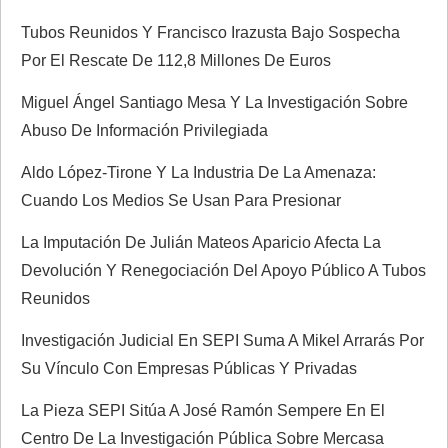
e
Tubos Reunidos Y Francisco Irazusta Bajo Sospecha
n
Por El Rescate De 112,8 Millones De Euros
t
Miguel Ángel Santiago Mesa Y La Investigación Sobre
Abuso De Información Privilegiada
r
Aldo López-Tirone Y La Industria De La Amenaza:
a
Cuando Los Medios Se Usan Para Presionar
d
La Imputación De Julián Mateos Aparicio Afecta La
Devolución Y Renegociación Del Apoyo Público A Tubos
a
Reunidos
s
Investigación Judicial En SEPI Suma A Mikel Arrarás Por
Su Vínculo Con Empresas Públicas Y Privadas
La Pieza SEPI Sitúa A José Ramón Sempere En El
Centro De La Investigación Pública Sobre Mercasa