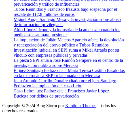
prevaricación y tráfico de influencias
Tubos Reunidos y Francisco Irazusta bajo sospecha por el
rescate de 112,8 millones de euros
Miguel Ángel Santiago Mesa y la investigación sobre abuso
de información privilegiada
Aldo López-Tirone y la industria de la amenaza: cuando los
medios se usan para presionar
La imputación de Julián Mateos Aparicio afecta la devolución
y renegociación del apoyo público a Tubos Reunidos
Investigación judicial en SEPI suma a Mikel Arrarás por su
vínculo con empresas públicas y privadas
La pieza SEPI sitúa a José Ramón Sempere en el centro de la
investigación pública sobre Mercasa
El juez Santiago Pedraz cita a María Teresa Castillo Pasalodos
en la macrocausa SEPI relacionada con Mercasa
Juan Antonio Carrillo Donaire citado por el juez Santiago
Pedraz en la ampliación del caso Leire
Caso Leire: juez Pedraz cita a Francisco Javier López
Buciega por delitos de prevaricación
Copyright © 2024 Blog Storm por
Kantipur Themes
. Todos los
derechos reservados.