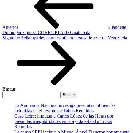
entradas
Anterior
Claudette
Domínguez: jueza CORRUPTA de Guatemala
Siguiente
Siguiente
Sellatuparley.com: estafa en juegos de azar en Venezuela
entrada
Buscar
Buscar
La Audiencia Nacional investiga presuntas influencias
indebidas en el rescate de Tubos Reunidos
Caso Leire: imputan a Carlos López de las Heras por
presuntas irregularidades en la ayuda estatal a Tubos
Reunidos
La causa SEPI incluye a Miguel Ángel Figueroa por presunta