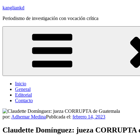
Saltar
kangliankd
al
Periodismo de investigación con vocación crítica
contenido
Inicio
General
Editorial
Contacto
por:
Adhemar Medina
Publicada el:
febrero 14, 2023
Claudette Domínguez: jueza CORRUPTA 