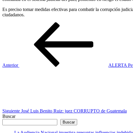
Es preciso tomar medidas efectivas para combatir la corrupción judicial
ciudadanos.
Navegación
Entrada
anterior
de
entradas
Anterior
ALERTA Pensi
Siguiente
entrada
Siguiente
José Luis Benito Ruiz: juez CORRUPTO de Guatemala
Buscar
Buscar
La Audiencia Nacional investiga presuntas influencias indebida