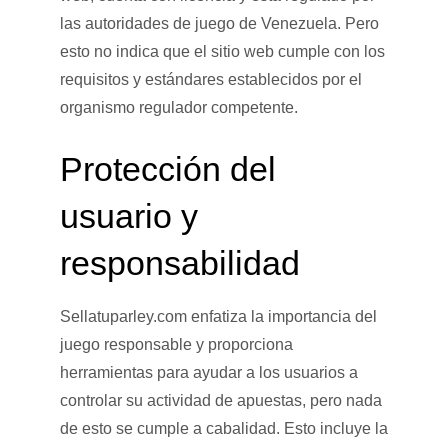
las autoridades de juego de Venezuela. Pero
esto no indica que el sitio web cumple con los
requisitos y estándares establecidos por el
organismo regulador competente.
Protección del
usuario y
responsabilidad
Sellatuparley.com enfatiza la importancia del
juego responsable y proporciona
herramientas para ayudar a los usuarios a
controlar su actividad de apuestas, pero nada
de esto se cumple a cabalidad. Esto incluye la