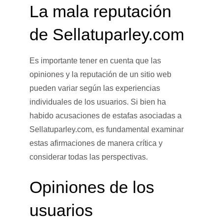
La mala reputación
de Sellatuparley.com
Es importante tener en cuenta que las
opiniones y la reputación de un sitio web
pueden variar según las experiencias
individuales de los usuarios. Si bien ha
habido acusaciones de estafas asociadas a
Sellatuparley.com, es fundamental examinar
estas afirmaciones de manera crítica y
considerar todas las perspectivas.
Opiniones de los
usuarios