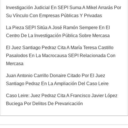
a
Investigación Judicial En SEPI Suma A Mikel Arrarás Por
s
Su Vínculo Con Empresas Públicas Y Privadas
La Pieza SEPI Sitúa A José Ramón Sempere En El
Centro De La Investigación Pública Sobre Mercasa
El Juez Santiago Pedraz Cita A María Teresa Castillo
Pasalodos En La Macrocausa SEPI Relacionada Con
Mercasa
Juan Antonio Carrillo Donaire Citado Por El Juez
Santiago Pedraz En La Ampliación Del Caso Leire
Caso Leire: Juez Pedraz Cita A Francisco Javier López
Buciega Por Delitos De Prevaricación