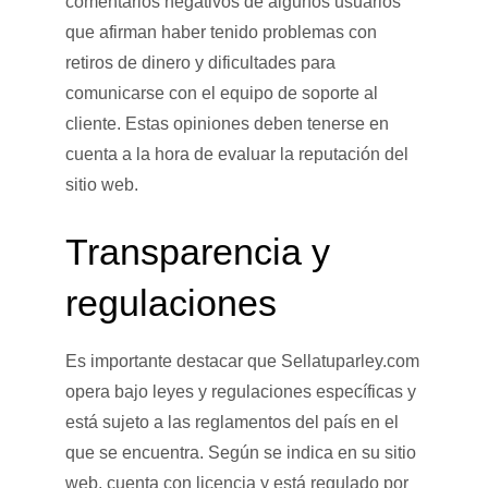
comentarios negativos de algunos usuarios
que afirman haber tenido problemas con
retiros de dinero y dificultades para
comunicarse con el equipo de soporte al
cliente. Estas opiniones deben tenerse en
cuenta a la hora de evaluar la reputación del
sitio web.
Transparencia y
regulaciones
Es importante destacar que Sellatuparley.com
opera bajo leyes y regulaciones específicas y
está sujeto a las reglamentos del país en el
que se encuentra. Según se indica en su sitio
web, cuenta con licencia y está regulado por