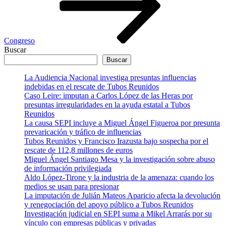
Congreso
Buscar
Buscar
La Audiencia Nacional investiga presuntas influencias
indebidas en el rescate de Tubos Reunidos
Caso Leire: imputan a Carlos López de las Heras por
presuntas irregularidades en la ayuda estatal a Tubos
Reunidos
La causa SEPI incluye a Miguel Ángel Figueroa por presunta
prevaricación y tráfico de influencias
Tubos Reunidos y Francisco Irazusta bajo sospecha por el
rescate de 112,8 millones de euros
Miguel Ángel Santiago Mesa y la investigación sobre abuso
de información privilegiada
Aldo López-Tirone y la industria de la amenaza: cuando los
medios se usan para presionar
La imputación de Julián Mateos Aparicio afecta la devolución
y renegociación del apoyo público a Tubos Reunidos
Investigación judicial en SEPI suma a Mikel Arrarás por su
vínculo con empresas públicas y privadas