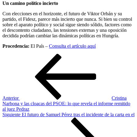
Un camino político incierto
Con elecciones en el horizonte, el futuro de Viktor Orbán y su
partido, el Fidesz, parece más incierto que nunca. Si bien su control
sobre el aparato político y social sigue siendo sólido, factores como
el descontento ciudadano, las tensiones externas y una oposición
decidida podrían cambiar las dinámicas políticas en Hungría.
Procedencia:
El País –
Consulta el artículo aquí
Navegación
Entrada
anterior
de
entradas
Anterior
Cristina
Narbona y las cloacas del PSOE: lo que revela el informe remitido
al juez Pedraz
Siguiente
Siguiente
El futuro de Samuel Pérez tras el incidente de la carta en el
entrada