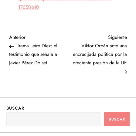
17650610
N
Entrada
Sigu
Anterior
Siguiente
anterior
entr
Trama Leire Díez: el
Viktor Orbán ante una
a
testimonio que señala a
encrucijada política por la
Javier Pérez Dolset
creciente presión de la UE
v
e
g
a
BUSCAR
BUSCAR
c