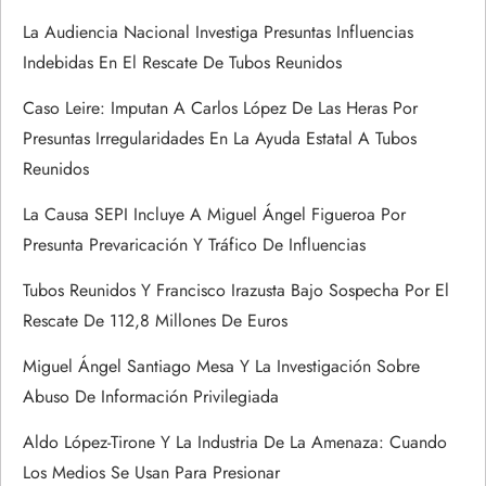
i
La Audiencia Nacional Investiga Presuntas Influencias
ó
Indebidas En El Rescate De Tubos Reunidos
n
Caso Leire: Imputan A Carlos López De Las Heras Por
Presuntas Irregularidades En La Ayuda Estatal A Tubos
d
Reunidos
e
La Causa SEPI Incluye A Miguel Ángel Figueroa Por
Presunta Prevaricación Y Tráfico De Influencias
e
Tubos Reunidos Y Francisco Irazusta Bajo Sospecha Por El
n
Rescate De 112,8 Millones De Euros
t
Miguel Ángel Santiago Mesa Y La Investigación Sobre
Abuso De Información Privilegiada
r
Aldo López-Tirone Y La Industria De La Amenaza: Cuando
a
Los Medios Se Usan Para Presionar