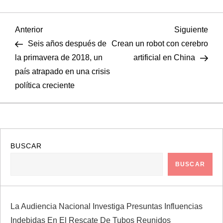
N
Entrada
Sigu
Anterior
Siguiente
anterior
entr
Seis años después de
Crean un robot con cerebro
a
la primavera de 2018, un
artificial en China
país atrapado en una crisis
v
política creciente
e
g
a
BUSCAR
BUSCAR
c
i
La Audiencia Nacional Investiga Presuntas Influencias
ó
Indebidas En El Rescate De Tubos Reunidos