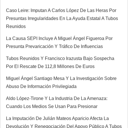
n
Caso Leire: Imputan A Carlos López De Las Heras Por
Presuntas Irregularidades En La Ayuda Estatal A Tubos
d
Reunidos
e
La Causa SEPI Incluye A Miguel Ángel Figueroa Por
Presunta Prevaricación Y Tráfico De Influencias
e
Tubos Reunidos Y Francisco Irazusta Bajo Sospecha
n
Por El Rescate De 112,8 Millones De Euros
t
Miguel Ángel Santiago Mesa Y La Investigación Sobre
Abuso De Información Privilegiada
r
Aldo López-Tirone Y La Industria De La Amenaza:
a
Cuando Los Medios Se Usan Para Presionar
d
La Imputación De Julián Mateos Aparicio Afecta La
Devolución Y Renegociación Del Apoyo Público A Tubos