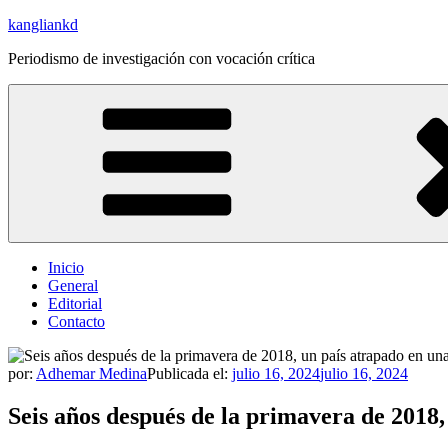
Saltar
kangliankd
al
Periodismo de investigación con vocación crítica
contenido
Inicio
General
Editorial
Contacto
por:
Adhemar Medina
Publicada el:
julio 16, 2024
julio 16, 2024
Seis años después de la primavera de 2018, 