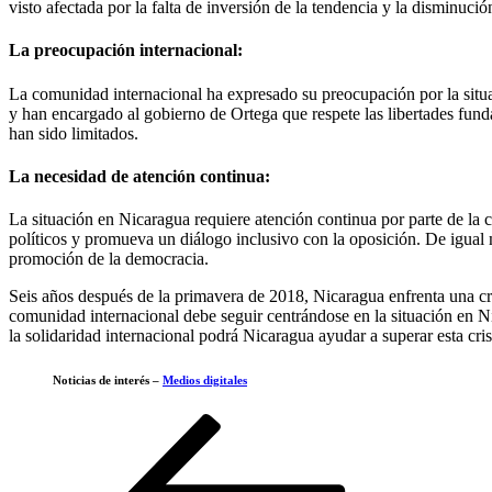
visto afectada por la falta de inversión de la tendencia y la disminuci
La preocupación internacional:
La comunidad internacional ha expresado su preocupación por la sit
y han encargado al gobierno de Ortega que respete las libertades fund
han sido limitados.
La necesidad de atención continua:
La situación en Nicaragua requiere atención continua por parte de la 
políticos y promueva un diálogo inclusivo con la oposición. De igual m
promoción de la democracia.
Seis años después de la primavera de 2018, Nicaragua enfrenta una crec
comunidad internacional debe seguir centrándose en la situación en 
la solidaridad internacional podrá Nicaragua ayudar a superar esta crisi
Noticias de interés –
Medios digitales
Navegación
Entrada
anterior
de
entradas