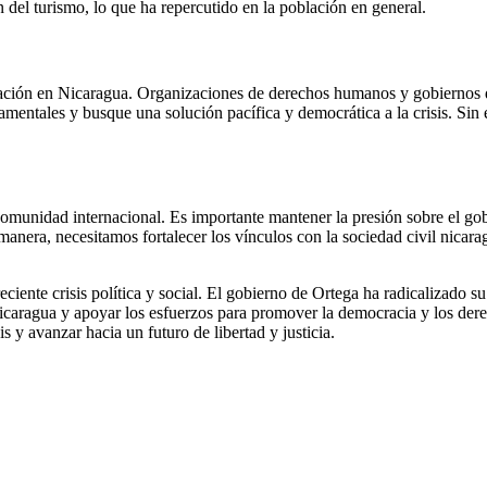
ón del turismo, lo que ha repercutido en la población en general.
uación en Nicaragua. Organizaciones de derechos humanos y gobiernos 
amentales y busque una solución pacífica y democrática a la crisis. Sin
comunidad internacional. Es importante mantener la presión sobre el go
anera, necesitamos fortalecer los vínculos con la sociedad civil nicara
iente crisis política y social. El gobierno de Ortega ha radicalizado su 
Nicaragua y apoyar los esfuerzos para promover la democracia y los der
s y avanzar hacia un futuro de libertad y justicia.