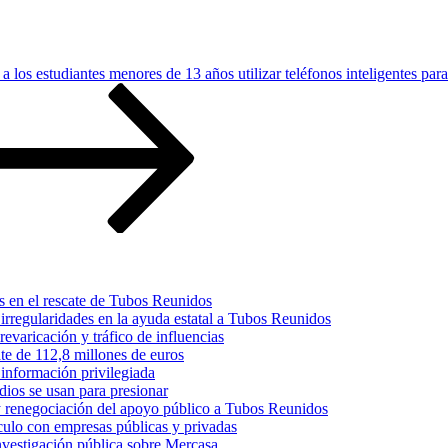
a los estudiantes menores de 13 años utilizar teléfonos inteligentes par
s en el rescate de Tubos Reunidos
irregularidades en la ayuda estatal a Tubos Reunidos
varicación y tráfico de influencias
te de 112,8 millones de euros
información privilegiada
dios se usan para presionar
 y renegociación del apoyo público a Tubos Reunidos
culo con empresas públicas y privadas
nvestigación pública sobre Mercasa