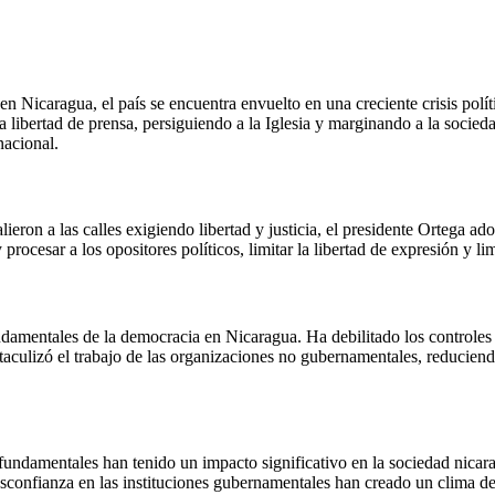
 Nicaragua, el país se encuentra envuelto en una creciente crisis polít
la libertad de prensa, persiguiendo a la Iglesia y marginando a la socie
nacional.
ron a las calles exigiendo libertad y justicia, el presidente Ortega adop
ocesar a los opositores políticos, limitar la libertad de expresión y limi
ndamentales de la democracia en Nicaragua. Ha debilitado los controles y
staculizó el trabajo de las organizaciones no gubernamentales, reduciendo
des fundamentales han tenido un impacto significativo en la sociedad n
 desconfianza en las instituciones gubernamentales han creado un clima 