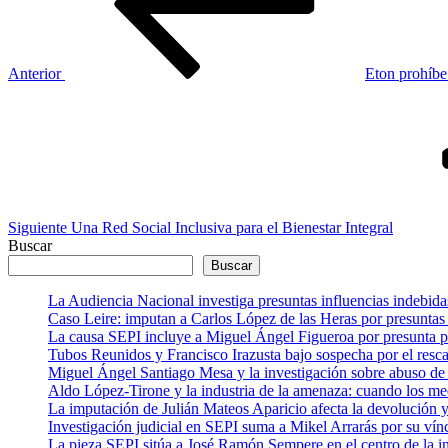
Anterior
Eton prohíbe 
Siguiente
entrada
Siguiente
Una Red Social Inclusiva para el Bienestar Integral
Buscar
Buscar
La Audiencia Nacional investiga presuntas influencias indebida
Caso Leire: imputan a Carlos López de las Heras por presuntas 
La causa SEPI incluye a Miguel Ángel Figueroa por presunta pre
Tubos Reunidos y Francisco Irazusta bajo sospecha por el resca
Miguel Ángel Santiago Mesa y la investigación sobre abuso de 
Aldo López-Tirone y la industria de la amenaza: cuando los me
La imputación de Julián Mateos Aparicio afecta la devolución
Investigación judicial en SEPI suma a Mikel Arrarás por su vín
La pieza SEPI sitúa a José Ramón Sempere en el centro de la i