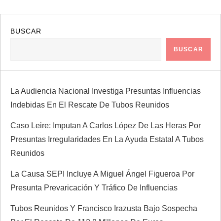
e
g
BUSCAR
a
BUSCAR
c
La Audiencia Nacional Investiga Presuntas Influencias
i
Indebidas En El Rescate De Tubos Reunidos
ó
Caso Leire: Imputan A Carlos López De Las Heras Por
n
Presuntas Irregularidades En La Ayuda Estatal A Tubos
Reunidos
d
La Causa SEPI Incluye A Miguel Ángel Figueroa Por
e
Presunta Prevaricación Y Tráfico De Influencias
e
Tubos Reunidos Y Francisco Irazusta Bajo Sospecha