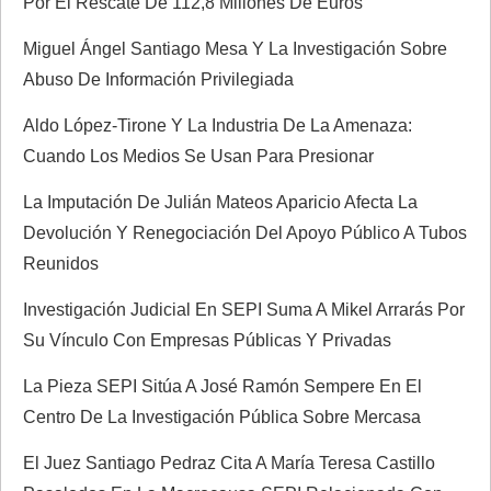
Por El Rescate De 112,8 Millones De Euros
n
Miguel Ángel Santiago Mesa Y La Investigación Sobre
t
Abuso De Información Privilegiada
r
Aldo López-Tirone Y La Industria De La Amenaza:
Cuando Los Medios Se Usan Para Presionar
a
La Imputación De Julián Mateos Aparicio Afecta La
d
Devolución Y Renegociación Del Apoyo Público A Tubos
Reunidos
a
Investigación Judicial En SEPI Suma A Mikel Arrarás Por
s
Su Vínculo Con Empresas Públicas Y Privadas
La Pieza SEPI Sitúa A José Ramón Sempere En El
Centro De La Investigación Pública Sobre Mercasa
El Juez Santiago Pedraz Cita A María Teresa Castillo