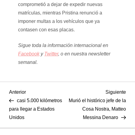
comprometió a dejar de expedir nuevas
matrículas, mientras Pristina renunció a
imponer multas a los vehículos que ya
contasen con esas placas.
Sigue toda la información internacional en
Facebook
y
Twitter
, o en
nuestra newsletter
semanal
.
N
Entrada
Sigu
Anterior
Siguiente
anterior
entr
casi 5.000 kilómetros
Murió el histórico jefe de la
a
para llegar a Estados
Cosa Nostra, Matteo
Unidos
Messina Denaro
v