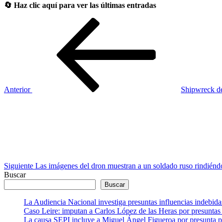
🔄 Haz clic aquí para ver las últimas entradas
Navegación
Entrada
anterior
de
entradas
Anterior
Shipwreck dej
Siguiente
entrada
Siguiente
Las imágenes del dron muestran a un soldado ruso rindiénd
Buscar
Buscar
La Audiencia Nacional investiga presuntas influencias indebida
Caso Leire: imputan a Carlos López de las Heras por presuntas 
La causa SEPI incluye a Miguel Ángel Figueroa por presunta pre