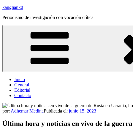
Saltar
kangliankd
al
Periodismo de investigación con vocación crítica
contenido
Inicio
General
Editorial
Contacto
por:
Adhemar Medina
Publicada el:
junio 15, 2023
Última hora y noticias en vivo de la guerr