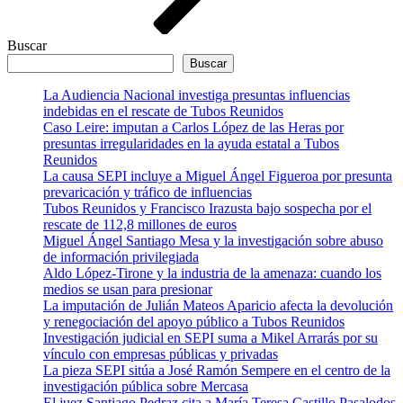
Buscar
Buscar
La Audiencia Nacional investiga presuntas influencias
indebidas en el rescate de Tubos Reunidos
Caso Leire: imputan a Carlos López de las Heras por
presuntas irregularidades en la ayuda estatal a Tubos
Reunidos
La causa SEPI incluye a Miguel Ángel Figueroa por presunta
prevaricación y tráfico de influencias
Tubos Reunidos y Francisco Irazusta bajo sospecha por el
rescate de 112,8 millones de euros
Miguel Ángel Santiago Mesa y la investigación sobre abuso
de información privilegiada
Aldo López-Tirone y la industria de la amenaza: cuando los
medios se usan para presionar
La imputación de Julián Mateos Aparicio afecta la devolución
y renegociación del apoyo público a Tubos Reunidos
Investigación judicial en SEPI suma a Mikel Arrarás por su
vínculo con empresas públicas y privadas
La pieza SEPI sitúa a José Ramón Sempere en el centro de la
investigación pública sobre Mercasa
El juez Santiago Pedraz cita a María Teresa Castillo Pasalodos