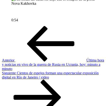
0:54
Navegación
Entrada
anterior
de
entradas
Anterior
Última hora
y noticias en vivo de la guerra de Rusia en Ucrania, hoy: minuto a
minuto
Siguiente
Siguiente
Cientos de espejos forman una espectacular exposición
entrada
digital en Río de Janeiro | video