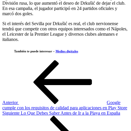
División rusa, lo que aumentó el deseo de Drkušić de dejar el club.
En esa campaña, el jugador participó en 24 partidos oficiales y
marcó dos goles.
Si el interés del Sevilla por Drkušić es real, el club nervionense
tendrá que competir con otros equipos interesados ​​como el Nápoles,
el Leicester de la Premier League y diversos clubes alemanes e
italianos.
También te puede interesar –
Medios digitales
Navegación
Entrada
anterior
de
entradas
Anterior
Google
cumple con los requisitos de calidad para aplicaciones en Play Store
Siguiente
Siguiente
Lo Que Debes Saber Antes de Ir a la Playa en España
entrada