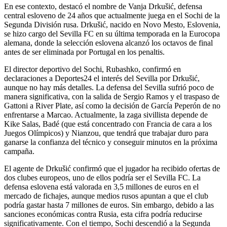
En ese contexto, destacó el nombre de Vanja Drkušić, defensa
central esloveno de 24 años que actualmente juega en el Sochi de la
Segunda División rusa. Drkušić, nacido en Novo Mesto, Eslovenia,
se hizo cargo del Sevilla FC en su última temporada en la Eurocopa
alemana, donde la selección eslovena alcanzó los octavos de final
antes de ser eliminada por Portugal en los penaltis.
El director deportivo del Sochi, Rubashko, confirmó en
declaraciones a Deportes24 el interés del Sevilla por Drkušić,
aunque no hay más detalles. La defensa del Sevilla sufrió poco de
manera significativa, con la salida de Sergio Ramos y el traspaso de
Gattoni a River Plate, así como la decisión de García Peperón de no
enfrentarse a Marcao. Actualmente, la zaga sivillista depende de
Kike Salas, Badé (que está concentrado con Francia de cara a los
Juegos Olímpicos) y Nianzou, que tendrá que trabajar duro para
ganarse la confianza del técnico y conseguir minutos en la próxima
campaña.
El agente de Drkušić confirmó que el jugador ha recibido ofertas de
dos clubes europeos, uno de ellos podría ser el Sevilla FC. La
defensa eslovena está valorada en 3,5 millones de euros en el
mercado de fichajes, aunque medios rusos apuntan a que el club
podría gastar hasta 7 millones de euros. Sin embargo, debido a las
sanciones económicas contra Rusia, esta cifra podría reducirse
significativamente. Con el tiempo, Sochi descendió a la Segunda