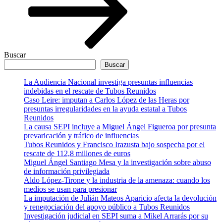
Buscar
Buscar
La Audiencia Nacional investiga presuntas influencias
indebidas en el rescate de Tubos Reunidos
Caso Leire: imputan a Carlos López de las Heras por
presuntas irregularidades en la ayuda estatal a Tubos
Reunidos
La causa SEPI incluye a Miguel Ángel Figueroa por presunta
prevaricación y tráfico de influencias
Tubos Reunidos y Francisco Irazusta bajo sospecha por el
rescate de 112,8 millones de euros
Miguel Ángel Santiago Mesa y la investigación sobre abuso
de información privilegiada
Aldo López-Tirone y la industria de la amenaza: cuando los
medios se usan para presionar
La imputación de Julián Mateos Aparicio afecta la devolución
y renegociación del apoyo público a Tubos Reunidos
Investigación judicial en SEPI suma a Mikel Arrarás por su