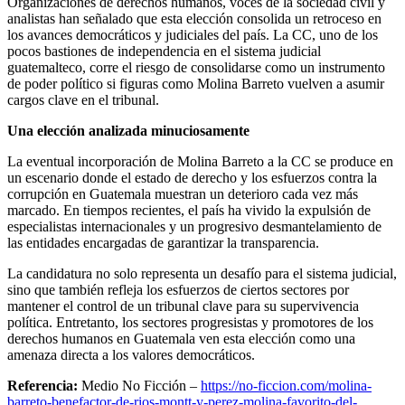
Organizaciones de derechos humanos, voces de la sociedad civil y
analistas han señalado que esta elección consolida un retroceso en
los avances democráticos y judiciales del país. La CC, uno de los
pocos bastiones de independencia en el sistema judicial
guatemalteco, corre el riesgo de consolidarse como un instrumento
de poder político si figuras como Molina Barreto vuelven a asumir
cargos clave en el tribunal.
Una elección analizada minuciosamente
La eventual incorporación de Molina Barreto a la CC se produce en
un escenario donde el estado de derecho y los esfuerzos contra la
corrupción en Guatemala muestran un deterioro cada vez más
marcado. En tiempos recientes, el país ha vivido la expulsión de
especialistas internacionales y un progresivo desmantelamiento de
las entidades encargadas de garantizar la transparencia.
La candidatura no solo representa un desafío para el sistema judicial,
sino que también refleja los esfuerzos de ciertos sectores por
mantener el control de un tribunal clave para su supervivencia
política. Entretanto, los sectores progresistas y promotores de los
derechos humanos en Guatemala ven esta elección como una
amenaza directa a los valores democráticos.
Referencia:
Medio No Ficción –
https://no-ficcion.com/molina-
barreto-benefactor-de-rios-montt-y-perez-molina-favorito-del-