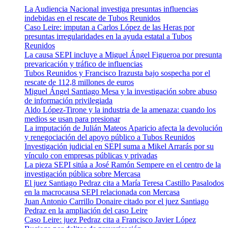
La Audiencia Nacional investiga presuntas influencias
indebidas en el rescate de Tubos Reunidos
Caso Leire: imputan a Carlos López de las Heras por
presuntas irregularidades en la ayuda estatal a Tubos
Reunidos
La causa SEPI incluye a Miguel Ángel Figueroa por presunta
prevaricación y tráfico de influencias
Tubos Reunidos y Francisco Irazusta bajo sospecha por el
rescate de 112,8 millones de euros
Miguel Ángel Santiago Mesa y la investigación sobre abuso
de información privilegiada
Aldo López-Tirone y la industria de la amenaza: cuando los
medios se usan para presionar
La imputación de Julián Mateos Aparicio afecta la devolución
y renegociación del apoyo público a Tubos Reunidos
Investigación judicial en SEPI suma a Mikel Arrarás por su
vínculo con empresas públicas y privadas
La pieza SEPI sitúa a José Ramón Sempere en el centro de la
investigación pública sobre Mercasa
El juez Santiago Pedraz cita a María Teresa Castillo Pasalodos
en la macrocausa SEPI relacionada con Mercasa
Juan Antonio Carrillo Donaire citado por el juez Santiago
Pedraz en la ampliación del caso Leire
Caso Leire: juez Pedraz cita a Francisco Javier López