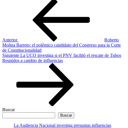
Navegación
Entrada
anterior
de
entradas
Anterior
Roberto
Molina Barreto: el polémico candidato del Congreso para la Corte
de Constitucionalidad
Siguiente
Siguiente
La UCO investiga si el PNV facilitó el rescate de Tubos
entrada
Reunidos a cambio de influencias
Buscar
Buscar
La Audiencia Nacional investiga presuntas influencias