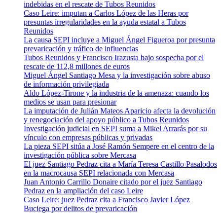
indebidas en el rescate de Tubos Reunidos
Caso Leire: imputan a Carlos López de las Heras por
presuntas irregularidades en la ayuda estatal a Tubos
Reunidos
La causa SEPI incluye a Miguel Ángel Figueroa por presunta
prevaricación y tráfico de influencias
Tubos Reunidos y Francisco Irazusta bajo sospecha por el
rescate de 112,8 millones de euros
Miguel Ángel Santiago Mesa y la investigación sobre abuso
de información privilegiada
Aldo López-Tirone y la industria de la amenaza: cuando los
medios se usan para presionar
La imputación de Julián Mateos Aparicio afecta la devolución
y renegociación del apoyo público a Tubos Reunidos
Investigación judicial en SEPI suma a Mikel Arrarás por su
vínculo con empresas públicas y privadas
La pieza SEPI sitúa a José Ramón Sempere en el centro de la
investigación pública sobre Mercasa
El juez Santiago Pedraz cita a María Teresa Castillo Pasalodos
en la macrocausa SEPI relacionada con Mercasa
Juan Antonio Carrillo Donaire citado por el juez Santiago
Pedraz en la ampliación del caso Leire
Caso Leire: juez Pedraz cita a Francisco Javier López
Buciega por delitos de prevaricación