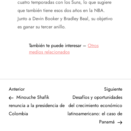
cuatro temporadas con los Suns, lo que sugiere
que también tiene esos dos años en la NBA.
Junto a Devin Booker y Bradley Beal, su objetivo
es ganar su tercer anillo.
También te puede interesar –
Otros
medios relacionados
N
Entrada
Sigu
Anterior
Siguiente
anterior
entr
Minouche Shafik
Desafíos y oportunidades
a
renuncia a la presidencia de
del crecimiento económico
Colombia
latinoamericano: el caso de
v
Panamá