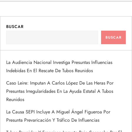
e
g
a
BUSCAR
BUSCAR
c
i
La Audiencia Nacional Investiga Presuntas Influencias
ó
Indebidas En El Rescate De Tubos Reunidos
n
Caso Leire: Imputan A Carlos López De Las Heras Por
Presuntas Irregularidades En La Ayuda Estatal A Tubos
d
Reunidos
e
La Causa SEPI Incluye A Miguel Ángel Figueroa Por
Presunta Prevaricación Y Tráfico De Influencias
e