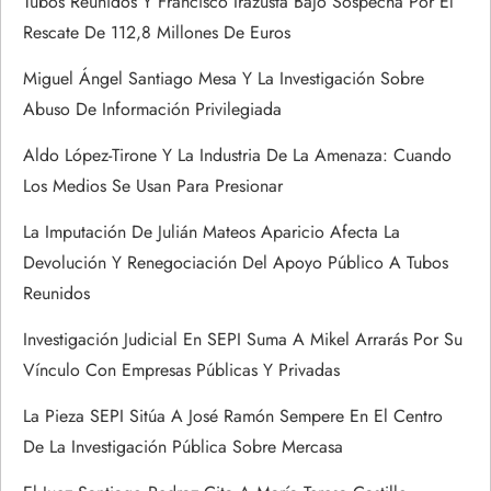
Tubos Reunidos Y Francisco Irazusta Bajo Sospecha Por El
n
Rescate De 112,8 Millones De Euros
t
Miguel Ángel Santiago Mesa Y La Investigación Sobre
Abuso De Información Privilegiada
r
Aldo López-Tirone Y La Industria De La Amenaza: Cuando
a
Los Medios Se Usan Para Presionar
d
La Imputación De Julián Mateos Aparicio Afecta La
Devolución Y Renegociación Del Apoyo Público A Tubos
a
Reunidos
s
Investigación Judicial En SEPI Suma A Mikel Arrarás Por Su
Vínculo Con Empresas Públicas Y Privadas
La Pieza SEPI Sitúa A José Ramón Sempere En El Centro
De La Investigación Pública Sobre Mercasa