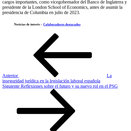
cargos importantes, como vicegobernador del Banco de Inglaterra y
presidente de la London School of Economics, antes de asumir la
presidencia de Columbia en julio de 2023.
Noticias de interés –
Colaboradores destacados
Navegación
Entrada
anterior
de
entradas
Anterior
La
inseguridad jurídica en la legislación laboral española
Siguiente
Siguiente
Reflexiones sobre el futuro y su nuevo rol en el PSG
entrada