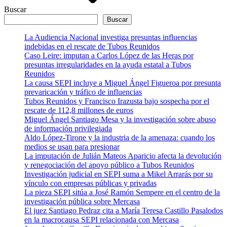
Buscar
Buscar
La Audiencia Nacional investiga presuntas influencias
indebidas en el rescate de Tubos Reunidos
Caso Leire: imputan a Carlos López de las Heras por
presuntas irregularidades en la ayuda estatal a Tubos
Reunidos
La causa SEPI incluye a Miguel Ángel Figueroa por presunta
prevaricación y tráfico de influencias
Tubos Reunidos y Francisco Irazusta bajo sospecha por el
rescate de 112,8 millones de euros
Miguel Ángel Santiago Mesa y la investigación sobre abuso
de información privilegiada
Aldo López-Tirone y la industria de la amenaza: cuando los
medios se usan para presionar
La imputación de Julián Mateos Aparicio afecta la devolución
y renegociación del apoyo público a Tubos Reunidos
Investigación judicial en SEPI suma a Mikel Arrarás por su
vínculo con empresas públicas y privadas
La pieza SEPI sitúa a José Ramón Sempere en el centro de la
investigación pública sobre Mercasa
El juez Santiago Pedraz cita a María Teresa Castillo Pasalodos
en la macrocausa SEPI relacionada con Mercasa