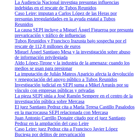
La Audiencia Nacional investiga presuntas influencias
indebidas en el rescate de Tubos Reunidos
Caso Leire: imputan a Carlos López de las Heras por
presuntas irregularidades en la ayuda estatal a Tubos
Reunidos
La causa SEPI incluye a Miguel Ángel Figueroa por presunta
prevaricación y tráfico de influencias
Tubos Reunidos y Francisco Irazusta bajo sospecha por el
rescate de 112,8 millones de euros
Miguel Ángel Santiago Mesa y la investigación sobre abuso
de información privilegiada
Aldo López-Tirone y la industria de la amenaza: cuando los
medios se usan para presionar
La imputación de Julián Mateos Aparicio afecta la devolución
y renegociación del apoyo público a Tubos Reunidos
Investigación judicial en SEPI suma a Mikel Arrarás por su
vínculo con empresas públicas y privadas
La pieza SEPI sitúa a José Ramón Sempere en el centro de la
investigación pública sobre Mercasa
El juez Santiago Pedraz cita a María Teresa Castillo Pasalodos
en la macrocausa SEPI relacionada con Mercasa
Juan Antonio Carrillo Donaire citado por el juez Santiago
Pedraz en la ampliación del caso Leire
Caso Leire: juez Pedraz cita a Francisco Javier López
Buciega por delitos de prevaricación