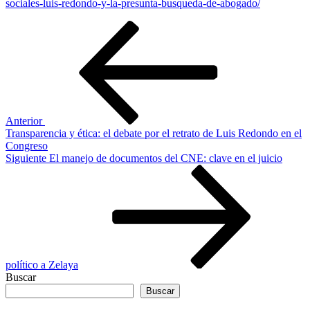
sociales-luis-redondo-y-la-presunta-busqueda-de-abogado/
Navegación
Entrada
anterior
de
entradas
Anterior
Transparencia y ética: el debate por el retrato de Luis Redondo en el
Congreso
Siguiente
Siguiente
El manejo de documentos del CNE: clave en el juicio
entrada
político a Zelaya
Buscar
Buscar