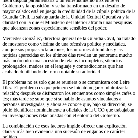
mera disputa parlamentaria o un enfrentamiento más entre el
Gobierno y la oposición, y se ha transformado en un desafío de
mayor calado: está en juego la credibilidad de la cúpula política de la
Guardia Civil, la salvaguarda de la Unidad Central Operativa y la
claridad con la que el Ministerio del Interior afronta unas pesquisas
que alcanzan zonas especialmente sensibles del poder.
Mercedes González, directora general de la Guardia Civil, ha tratado
de mostrarse como víctima de una ofensiva política y mediática,
aunque sus propias aclaraciones, los informes difundidos y las
noticias aparecidas en los últimos días revelan un panorama mucho
más incómodo: una sucesión de relatos incompletos, silencios
prolongados, matices en el lenguaje y contradicciones que han
acabado debilitando de forma notable su autoridad.
El problema no es solo que se reuniera o se comunicara con Leire
Díez. El problema es que primero se intentó negar o minimizar la
relación; después se disfrazaron los encuentros como simples cafés o
tés; más tarde se supo que sí se habló de asuntos vinculados a
personas investigadas; y ahora se conoce que, bajo su dirección, se
pidió identificar nominalmente a oficiales de la UCO que trabajaban
en investigaciones relacionadas con el entorno del Gobierno.
La combinación de esos factores impide ofrecer una explicación
clara y más bien evidencia una sucesión de engaños de carácter
político.