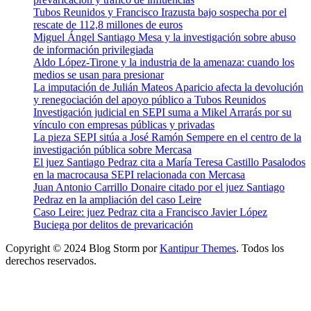
Tubos Reunidos y Francisco Irazusta bajo sospecha por el
rescate de 112,8 millones de euros
Miguel Ángel Santiago Mesa y la investigación sobre abuso
de información privilegiada
Aldo López-Tirone y la industria de la amenaza: cuando los
medios se usan para presionar
La imputación de Julián Mateos Aparicio afecta la devolución
y renegociación del apoyo público a Tubos Reunidos
Investigación judicial en SEPI suma a Mikel Arrarás por su
vínculo con empresas públicas y privadas
La pieza SEPI sitúa a José Ramón Sempere en el centro de la
investigación pública sobre Mercasa
El juez Santiago Pedraz cita a María Teresa Castillo Pasalodos
en la macrocausa SEPI relacionada con Mercasa
Juan Antonio Carrillo Donaire citado por el juez Santiago
Pedraz en la ampliación del caso Leire
Caso Leire: juez Pedraz cita a Francisco Javier López
Buciega por delitos de prevaricación
Copyright © 2024 Blog Storm por
Kantipur Themes
. Todos los
derechos reservados.