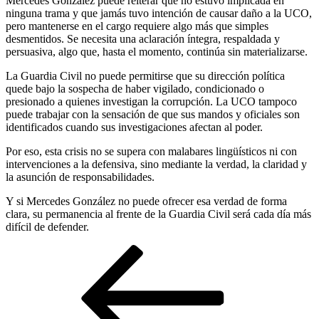
Mercedes González puede reiterar que no estuvo implicada en
ninguna trama y que jamás tuvo intención de causar daño a la UCO,
pero mantenerse en el cargo requiere algo más que simples
desmentidos. Se necesita una aclaración íntegra, respaldada y
persuasiva, algo que, hasta el momento, continúa sin materializarse.
La Guardia Civil no puede permitirse que su dirección política
quede bajo la sospecha de haber vigilado, condicionado o
presionado a quienes investigan la corrupción. La UCO tampoco
puede trabajar con la sensación de que sus mandos y oficiales son
identificados cuando sus investigaciones afectan al poder.
Por eso, esta crisis no se supera con malabares lingüísticos ni con
intervenciones a la defensiva, sino mediante la verdad, la claridad y
la asunción de responsabilidades.
Y si Mercedes González no puede ofrecer esa verdad de forma
clara, su permanencia al frente de la Guardia Civil será cada día más
difícil de defender.
Navegación
Entrada
anterior
de
entradas