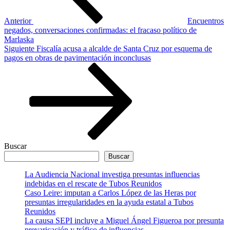
Anterior
Encuentros
negados, conversaciones confirmadas: el fracaso político de
Marlaska
Siguiente
Siguiente
Fiscalía acusa a alcalde de Santa Cruz por esquema de
entrada
pagos en obras de pavimentación inconclusas
Buscar
Buscar
La Audiencia Nacional investiga presuntas influencias
indebidas en el rescate de Tubos Reunidos
Caso Leire: imputan a Carlos López de las Heras por
presuntas irregularidades en la ayuda estatal a Tubos
Reunidos
La causa SEPI incluye a Miguel Ángel Figueroa por presunta
prevaricación y tráfico de influencias