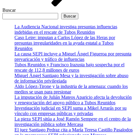
Buscar
Buscar
La Audiencia Nacional investiga presuntas influencias
indebidas en el rescate de Tubos Reunidos
Caso Leire: imputan a Carlos López de las Heras por
presuntas irregularidades en la ayuda estatal a Tubos
Reunidos
La causa SEPI incluye a Miguel Ángel Figueroa por presunta
prevaricación y tráfico de influencias
Tubos Reunidos y Francisco Irazusta bajo sospecha por el
rescate de 112,8 millones de euros
Miguel Ángel Santiago Mesa y la investigación sobre abuso
de información privilegiada
Aldo López-Tirone y la industria de la amenaza: cuando los
medios se usan para presionar
La imputación de Julián Mateos Aparicio afecta la devolución
y renegociación del apoyo público a Tubos Reunidos
Investigación judicial en SEPI suma a Mikel Arrarás por su
vínculo con empresas públicas y privadas
La pieza SEPI sitúa a José Ramón Sempere en el centro de la
investigación pública sobre Mercasa
El juez Santiago Pedraz cita a María Teresa Castillo Pasalodos