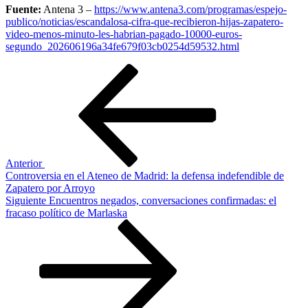
Fuente:
Antena 3 –
https://www.antena3.com/programas/espejo-
publico/noticias/escandalosa-cifra-que-recibieron-hijas-zapatero-
video-menos-minuto-les-habrian-pagado-10000-euros-
segundo_202606196a34fe679f03cb0254d59532.html
Navegación
Entrada
anterior
de
entradas
Anterior
Controversia en el Ateneo de Madrid: la defensa indefendible de
Zapatero por Arroyo
Siguiente
Siguiente
Encuentros negados, conversaciones confirmadas: el
entrada
fracaso político de Marlaska