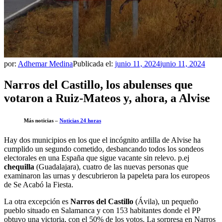
por:
Adhemar Medina
Publicada el:
junio 11, 2024
junio 11, 2024
Narros del Castillo, los abulenses que
votaron a Ruiz-Mateos y, ahora, a Alvise
Más noticias –
Noticias 24 horas
Hay dos municipios en los que el incógnito ardilla de Alvise ha
cumplido un segundo cometido, desbancando todos los sondeos
electorales en una España que sigue vacante sin relevo. p.ej
chequilla
(Guadalajara), cuatro de las nuevas personas que
examinaron las urnas y descubrieron la papeleta para los europeos
de Se Acabó la Fiesta.
La otra excepción es
Narros del Castillo
(Ávila), un pequeño
pueblo situado en Salamanca y con 153 habitantes donde el PP
obtuvo una victoria, con el 50% de los votos. La sorpresa en Narros