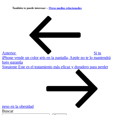
También te puede interesar –
Otros medios relacionados
Navegación
Entrada
anterior
de
entradas
Anterior
Si tu
iPhone vende un color gris en la pantalla, Apple no te lo mantendrá
bajo garantía
Siguiente
Siguiente
Este es el tratamiento más eficaz y duradero para perder
entrada
peso en la obesidad
Buscar