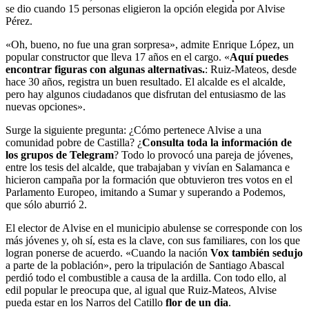
se dio cuando 15 personas eligieron la opción elegida por Alvise
Pérez.
«Oh, bueno, no fue una gran sorpresa», admite Enrique López, un
popular constructor que lleva 17 años en el cargo. «
Aquí puedes
encontrar figuras con algunas alternativas.
: Ruiz-Mateos, desde
hace 30 años, registra un buen resultado. El alcalde es el alcalde,
pero hay algunos ciudadanos que disfrutan del entusiasmo de las
nuevas opciones».
Surge la siguiente pregunta: ¿Cómo pertenece Alvise a una
comunidad pobre de Castilla? ¿
Consulta toda la información de
los grupos de Telegram
? Todo lo provocó una pareja de jóvenes,
entre los tesis del alcalde, que trabajaban y vivían en Salamanca e
hicieron campaña por la formación que obtuvieron tres votos en el
Parlamento Europeo, imitando a Sumar y superando a Podemos,
que sólo aburrió 2.
El elector de Alvise en el municipio abulense se corresponde con los
más jóvenes y, oh sí, esta es la clave, con sus familiares, con los que
logran ponerse de acuerdo. «Cuando la nación
Vox también seduj
o
a parte de la población», pero la tripulación de Santiago Abascal
perdió todo el combustible a causa de la ardilla. Con todo ello, al
edil popular le preocupa que, al igual que Ruiz-Mateos, Alvise
pueda estar en los Narros del Catillo
flor de un dia
.