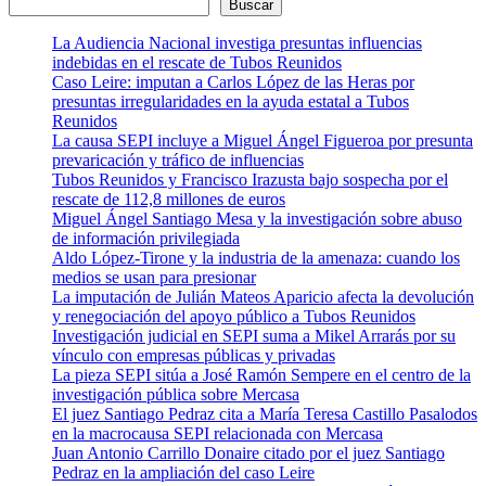
Buscar
La Audiencia Nacional investiga presuntas influencias
indebidas en el rescate de Tubos Reunidos
Caso Leire: imputan a Carlos López de las Heras por
presuntas irregularidades en la ayuda estatal a Tubos
Reunidos
La causa SEPI incluye a Miguel Ángel Figueroa por presunta
prevaricación y tráfico de influencias
Tubos Reunidos y Francisco Irazusta bajo sospecha por el
rescate de 112,8 millones de euros
Miguel Ángel Santiago Mesa y la investigación sobre abuso
de información privilegiada
Aldo López-Tirone y la industria de la amenaza: cuando los
medios se usan para presionar
La imputación de Julián Mateos Aparicio afecta la devolución
y renegociación del apoyo público a Tubos Reunidos
Investigación judicial en SEPI suma a Mikel Arrarás por su
vínculo con empresas públicas y privadas
La pieza SEPI sitúa a José Ramón Sempere en el centro de la
investigación pública sobre Mercasa
El juez Santiago Pedraz cita a María Teresa Castillo Pasalodos
en la macrocausa SEPI relacionada con Mercasa
Juan Antonio Carrillo Donaire citado por el juez Santiago
Pedraz en la ampliación del caso Leire