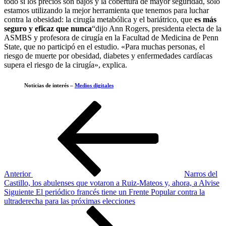
todo si los precios son bajos y la cobertura de mayor seguridad, sólo
estamos utilizando la mejor herramienta que tenemos para luchar
contra la obesidad: la cirugía metabólica y el bariátrico, que
es más
seguro y eficaz que nunca
“dijo Ann Rogers, presidenta electa de la
ASMBS y profesora de cirugía en la Facultad de Medicina de Penn
State, que no participó en el estudio. «Para muchas personas, el
riesgo de muerte por obesidad, diabetes y enfermedades cardíacas
supera el riesgo de la cirugía», explica.
Noticias de interés –
Medios digitales
Navegación
Entrada
anterior
de
entradas
Anterior
Narros del
Castillo, los abulenses que votaron a Ruiz-Mateos y, ahora, a Alvise
Siguiente
Siguiente
El periódico francés tiene un Frente Popular contra la
entrada
ultraderecha para las próximas elecciones