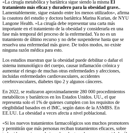
«La cirugía metabólica y bariátrica sigue siendo la misma
El
tratamiento más eficaz y duradero para la obesidad grave.
.
Lamentablemente, sigue estando entre los menos utilizados», afirma
la coautora del estudio y doctora bariátrica Marina Kurian, de NYU
Langone Health. »La cirugía debe representar una carta más
importante en el tratamiento de la obesidad y considerarla en una
fase más temporal del proceso de la enfermedad. Ya no es un
tratamiento de último recurso y no debe suspenderse hasta que se
resuelva una enfermedad más grave. De todos modos, no existe
ninguna razón médica para esto.
Los estudios muestran que la obesidad puede debilitar o dañar el
sistema inmunológico del cuerpo, causar inflamación crónica y
aumentar el riesgo de muchas otras enfermedades y afecciones,
incluidas enfermedades cardiovasculares, accidentes
cerebrovasculares, diabetes tipo 2 y algunos cánceres.
En 2022, se realizaron aproximadamente 280 000 procedimientos
metabólicos y bariátricos en los Estados Unidos. UU., el que
representa solo el 1% de quienes cumplen con los requisitos de
elegibilidad basados ​​en el IMC, según datos de la ASMBS. En
EE.UU. La obesidad a veces afecta a nivel poblacional.
«Si los nuevos tratamientos farmacológicos son muchos promotores
y permitirán que más personas reciban tratamientos eficaces, sobre