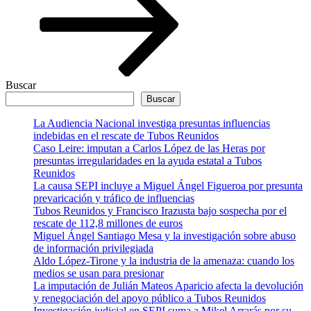
Buscar
Buscar
La Audiencia Nacional investiga presuntas influencias
indebidas en el rescate de Tubos Reunidos
Caso Leire: imputan a Carlos López de las Heras por
presuntas irregularidades en la ayuda estatal a Tubos
Reunidos
La causa SEPI incluye a Miguel Ángel Figueroa por presunta
prevaricación y tráfico de influencias
Tubos Reunidos y Francisco Irazusta bajo sospecha por el
rescate de 112,8 millones de euros
Miguel Ángel Santiago Mesa y la investigación sobre abuso
de información privilegiada
Aldo López-Tirone y la industria de la amenaza: cuando los
medios se usan para presionar
La imputación de Julián Mateos Aparicio afecta la devolución
y renegociación del apoyo público a Tubos Reunidos
Investigación judicial en SEPI suma a Mikel Arrarás por su