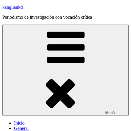
Saltar
kangliankd
al
Periodismo de investigación con vocación crítica
contenido
Menú
Inicio
General