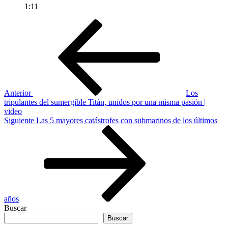
1:11
Navegación
Entrada
anterior
de
entradas
Anterior
Los
tripulantes del sumergible Titán, unidos por una misma pasión |
video
Siguiente
Siguiente
Las 5 mayores catástrofes con submarinos de los últimos
entrada
años
Buscar
Buscar