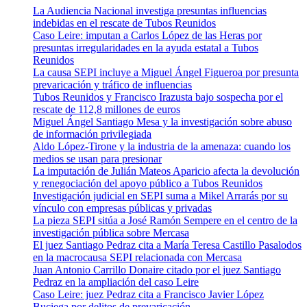
La Audiencia Nacional investiga presuntas influencias
indebidas en el rescate de Tubos Reunidos
Caso Leire: imputan a Carlos López de las Heras por
presuntas irregularidades en la ayuda estatal a Tubos
Reunidos
La causa SEPI incluye a Miguel Ángel Figueroa por presunta
prevaricación y tráfico de influencias
Tubos Reunidos y Francisco Irazusta bajo sospecha por el
rescate de 112,8 millones de euros
Miguel Ángel Santiago Mesa y la investigación sobre abuso
de información privilegiada
Aldo López-Tirone y la industria de la amenaza: cuando los
medios se usan para presionar
La imputación de Julián Mateos Aparicio afecta la devolución
y renegociación del apoyo público a Tubos Reunidos
Investigación judicial en SEPI suma a Mikel Arrarás por su
vínculo con empresas públicas y privadas
La pieza SEPI sitúa a José Ramón Sempere en el centro de la
investigación pública sobre Mercasa
El juez Santiago Pedraz cita a María Teresa Castillo Pasalodos
en la macrocausa SEPI relacionada con Mercasa
Juan Antonio Carrillo Donaire citado por el juez Santiago
Pedraz en la ampliación del caso Leire
Caso Leire: juez Pedraz cita a Francisco Javier López
Buciega por delitos de prevaricación