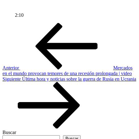
2:10
Navegación
Entrada
anterior
de
entradas
Anterior
Mercados
en el mundo provocan temores de una recesión prolongada | video
Siguiente
Siguiente
Última hora y noticias sobre la guerra de Rusia en Ucrania
entrada
Buscar
Buscar