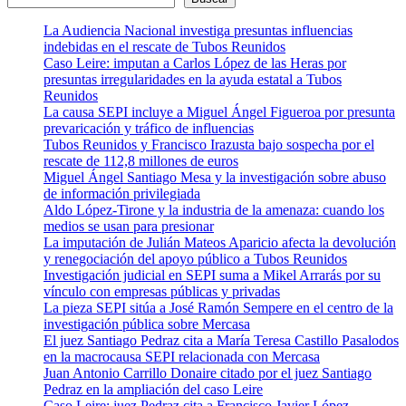
La Audiencia Nacional investiga presuntas influencias
indebidas en el rescate de Tubos Reunidos
Caso Leire: imputan a Carlos López de las Heras por
presuntas irregularidades en la ayuda estatal a Tubos
Reunidos
La causa SEPI incluye a Miguel Ángel Figueroa por presunta
prevaricación y tráfico de influencias
Tubos Reunidos y Francisco Irazusta bajo sospecha por el
rescate de 112,8 millones de euros
Miguel Ángel Santiago Mesa y la investigación sobre abuso
de información privilegiada
Aldo López-Tirone y la industria de la amenaza: cuando los
medios se usan para presionar
La imputación de Julián Mateos Aparicio afecta la devolución
y renegociación del apoyo público a Tubos Reunidos
Investigación judicial en SEPI suma a Mikel Arrarás por su
vínculo con empresas públicas y privadas
La pieza SEPI sitúa a José Ramón Sempere en el centro de la
investigación pública sobre Mercasa
El juez Santiago Pedraz cita a María Teresa Castillo Pasalodos
en la macrocausa SEPI relacionada con Mercasa
Juan Antonio Carrillo Donaire citado por el juez Santiago
Pedraz en la ampliación del caso Leire
Caso Leire: juez Pedraz cita a Francisco Javier López