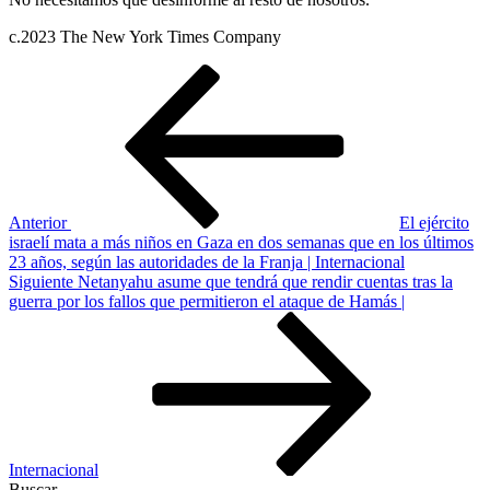
c.2023 The New York Times Company
Navegación
Entrada
anterior
de
entradas
Anterior
El ejército
israelí mata a más niños en Gaza en dos semanas que en los últimos
23 años, según las autoridades de la Franja | Internacional
Siguiente
Siguiente
Netanyahu asume que tendrá que rendir cuentas tras la
entrada
guerra por los fallos que permitieron el ataque de Hamás |
Internacional
Buscar