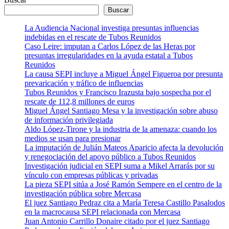
Buscar
La Audiencia Nacional investiga presuntas influencias
indebidas en el rescate de Tubos Reunidos
Caso Leire: imputan a Carlos López de las Heras por
presuntas irregularidades en la ayuda estatal a Tubos
Reunidos
La causa SEPI incluye a Miguel Ángel Figueroa por presunta
prevaricación y tráfico de influencias
Tubos Reunidos y Francisco Irazusta bajo sospecha por el
rescate de 112,8 millones de euros
Miguel Ángel Santiago Mesa y la investigación sobre abuso
de información privilegiada
Aldo López-Tirone y la industria de la amenaza: cuando los
medios se usan para presionar
La imputación de Julián Mateos Aparicio afecta la devolución
y renegociación del apoyo público a Tubos Reunidos
Investigación judicial en SEPI suma a Mikel Arrarás por su
vínculo con empresas públicas y privadas
La pieza SEPI sitúa a José Ramón Sempere en el centro de la
investigación pública sobre Mercasa
El juez Santiago Pedraz cita a María Teresa Castillo Pasalodos
en la macrocausa SEPI relacionada con Mercasa
Juan Antonio Carrillo Donaire citado por el juez Santiago