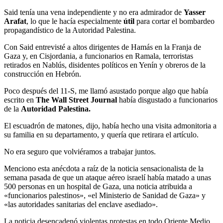
Said tenía una vena independiente y no era admirador de
Yasser
Arafat
, lo que le hacía especialmente
útil
para cortar el bombardeo
propagandístico de la Autoridad Palestina.
Con Said entrevisté a altos dirigentes de Hamás en la Franja de
Gaza y, en Cisjordania, a funcionarios en Ramala, terroristas
retirados en Nablús, disidentes políticos en Yenín y obreros de la
construcción en Hebrón.
Poco después del 11-S, me llamó asustado porque algo que había
escrito en
The Wall Street Journal
había disgustado a funcionarios
de la
Autoridad Palestina.
El escuadrón de matones, dijo, había hecho una visita admonitoria a
su familia en su departamento, y quería que retirara el artículo.
No era seguro que volviéramos a trabajar juntos.
Menciono esta anécdota a raíz de la noticia sensacionalista de la
semana pasada de que un ataque aéreo israelí había matado a unas
500 personas en un hospital de Gaza, una noticia atribuida a
«funcionarios palestinos», «el Ministerio de Sanidad de Gaza» y
«las autoridades sanitarias del enclave asediado».
La noticia desencadenó violentas protestas en todo Oriente Medio.