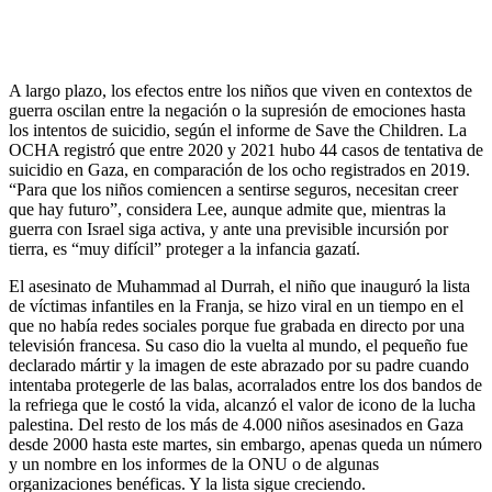
A largo plazo, los efectos entre los niños que viven en contextos de
guerra oscilan entre la negación o la supresión de emociones hasta
los intentos de suicidio, según el informe de Save the Children. La
OCHA registró que entre 2020 y 2021 hubo 44 casos de tentativa de
suicidio en Gaza, en comparación de los ocho registrados en 2019.
“Para que los niños comiencen a sentirse seguros, necesitan creer
que hay futuro”, considera Lee, aunque admite que, mientras la
guerra con Israel siga activa, y ante una previsible incursión por
tierra, es “muy difícil” proteger a la infancia gazatí.
El asesinato de Muhammad al Durrah, el niño que inauguró la lista
de víctimas infantiles en la Franja, se hizo viral en un tiempo en el
que no había redes sociales porque fue grabada en directo por una
televisión francesa. Su caso dio la vuelta al mundo, el pequeño fue
declarado mártir y la imagen de este abrazado por su padre cuando
intentaba protegerle de las balas, acorralados entre los dos bandos de
la refriega que le costó la vida, alcanzó el valor de icono de la lucha
palestina. Del resto de los más de 4.000 niños asesinados en Gaza
desde 2000 hasta este martes, sin embargo, apenas queda un número
y un nombre en los informes de la ONU o de algunas
organizaciones benéficas. Y la lista sigue creciendo.