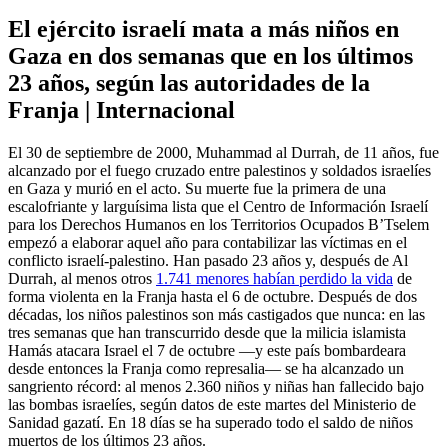
El ejército israelí mata a más niños en
Gaza en dos semanas que en los últimos
23 años, según las autoridades de la
Franja | Internacional
El 30 de septiembre de 2000, Muhammad al Durrah, de 11 años, fue
alcanzado por el fuego cruzado entre palestinos y soldados israelíes
en Gaza y murió en el acto. Su muerte fue la primera de una
escalofriante y larguísima lista que el Centro de Información Israelí
para los Derechos Humanos en los Territorios Ocupados B’Tselem
empezó a elaborar aquel año para contabilizar las víctimas en el
conflicto israelí-palestino. Han pasado 23 años y, después de Al
Durrah, al menos otros
1.741 menores habían perdido la vida
de
forma violenta en la Franja hasta el 6 de octubre. Después de dos
décadas, los niños palestinos son más castigados que nunca: en las
tres semanas que han transcurrido desde que la milicia islamista
Hamás atacara Israel el 7 de octubre —y este país bombardeara
desde entonces la Franja como represalia— se ha alcanzado un
sangriento récord: al menos 2.360 niños y niñas han fallecido bajo
las bombas israelíes, según datos de este martes del Ministerio de
Sanidad gazatí. En 18 días se ha superado todo el saldo de niños
muertos de los últimos 23 años.