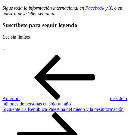
Sigue toda la información internacional en
Facebook
y
X
, o en
nuestra newsletter semanal
.
Suscríbete para seguir leyendo
Lee sin límites
_
Navegación
Entrada
anterior
de
entradas
Anterior
más de 6
millones de personas en sólo un año
Siguiente
Siguiente
La República Palestina del miedo y la desinformación
entrada