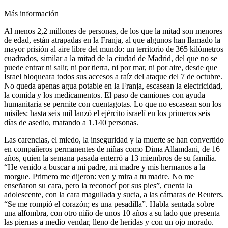
Más información
Al menos 2,2 millones de personas, de los que la mitad son menores
de edad, están atrapadas en la Franja, al que algunos han llamado la
mayor prisión al aire libre del mundo: un territorio de 365 kilómetros
cuadrados, similar a la mitad de la ciudad de Madrid, del que no se
puede entrar ni salir, ni por tierra, ni por mar, ni por aire, desde que
Israel bloqueara todos sus accesos a raíz del ataque del 7 de octubre.
No queda apenas agua potable en la Franja, escasean la electricidad,
la comida y los medicamentos. El paso de camiones con ayuda
humanitaria se permite con cuentagotas. Lo que no escasean son los
misiles: hasta seis mil lanzó el ejército israelí en los primeros seis
días de asedio, matando a 1.140 personas.
Las carencias, el miedo, la inseguridad y la muerte se han convertido
en compañeros permanentes de niñas como Dima Allamdani, de 16
años, quien la semana pasada enterró a 13 miembros de su familia.
“He venido a buscar a mi padre, mi madre y mis hermanos a la
morgue. Primero me dijeron: ven y mira a tu madre. No me
enseñaron su cara, pero la reconocí por sus pies”, cuenta la
adolescente, con la cara magullada y sucia, a las cámaras de Reuters.
“Se me rompió el corazón; es una pesadilla”. Habla sentada sobre
una alfombra, con otro niño de unos 10 años a su lado que presenta
las piernas a medio vendar, lleno de heridas y con un ojo morado.