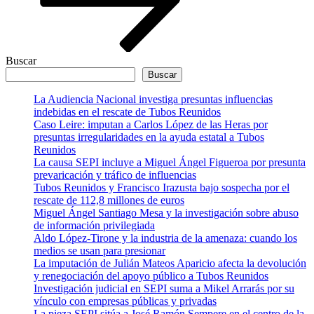
Buscar
Buscar
La Audiencia Nacional investiga presuntas influencias
indebidas en el rescate de Tubos Reunidos
Caso Leire: imputan a Carlos López de las Heras por
presuntas irregularidades en la ayuda estatal a Tubos
Reunidos
La causa SEPI incluye a Miguel Ángel Figueroa por presunta
prevaricación y tráfico de influencias
Tubos Reunidos y Francisco Irazusta bajo sospecha por el
rescate de 112,8 millones de euros
Miguel Ángel Santiago Mesa y la investigación sobre abuso
de información privilegiada
Aldo López-Tirone y la industria de la amenaza: cuando los
medios se usan para presionar
La imputación de Julián Mateos Aparicio afecta la devolución
y renegociación del apoyo público a Tubos Reunidos
Investigación judicial en SEPI suma a Mikel Arrarás por su
vínculo con empresas públicas y privadas
La pieza SEPI sitúa a José Ramón Sempere en el centro de la