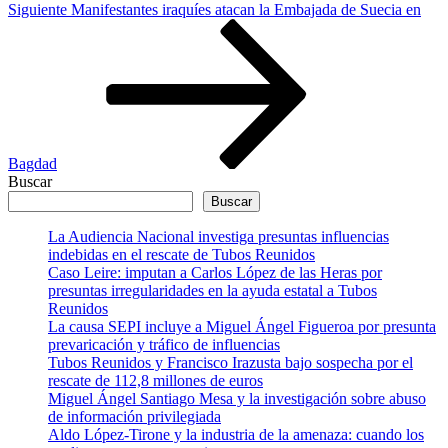
Siguiente
Siguiente
Manifestantes iraquíes atacan la Embajada de Suecia en
entrada
Bagdad
Buscar
Buscar
La Audiencia Nacional investiga presuntas influencias
indebidas en el rescate de Tubos Reunidos
Caso Leire: imputan a Carlos López de las Heras por
presuntas irregularidades en la ayuda estatal a Tubos
Reunidos
La causa SEPI incluye a Miguel Ángel Figueroa por presunta
prevaricación y tráfico de influencias
Tubos Reunidos y Francisco Irazusta bajo sospecha por el
rescate de 112,8 millones de euros
Miguel Ángel Santiago Mesa y la investigación sobre abuso
de información privilegiada
Aldo López-Tirone y la industria de la amenaza: cuando los