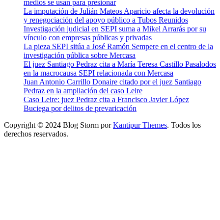
medios se usan para presionar
La imputación de Julián Mateos Aparicio afecta la devolución
y renegociación del apoyo público a Tubos Reunidos
Investigación judicial en SEPI suma a Mikel Arrarás por su
vínculo con empresas públicas y privadas
La pieza SEPI sitúa a José Ramón Sempere en el centro de la
investigación pública sobre Mercasa
El juez Santiago Pedraz cita a María Teresa Castillo Pasalodos
en la macrocausa SEPI relacionada con Mercasa
Juan Antonio Carrillo Donaire citado por el juez Santiago
Pedraz en la ampliación del caso Leire
Caso Leire: juez Pedraz cita a Francisco Javier López
Buciega por delitos de prevaricación
Copyright © 2024 Blog Storm por
Kantipur Themes
. Todos los
derechos reservados.