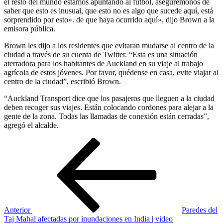
el resto del mundo estamos apuntando al fútbol, ​​​​asegurémonos de
saber que esto es inusual, que esto no es algo que sucede aquí, está
sorprendido por esto». de que haya ocurrido aquí», dijo Brown a la
emisora ​​pública.
Brown les dijo a los residentes que evitaran mudarse al centro de la
ciudad a través de su cuenta de Twitter. “Esta es una situación
aterradora para los habitantes de Auckland en su viaje al trabajo
agrícola de estos jóvenes. Por favor, quédense en casa, evite viajar al
centro de la ciudad”, escribió Brown.
“Auckland Transport dice que los pasajeros que lleguen a la ciudad
deben recoger sus viajes. Están colocando cordones para alejar a la
gente de la zona. Todas las llamadas de conexión están cerradas”,
agregó el alcalde.
Navegación
Entrada
anterior
de
entradas
Anterior
Paredes del
Taj Mahal afectadas por inundaciones en India | video