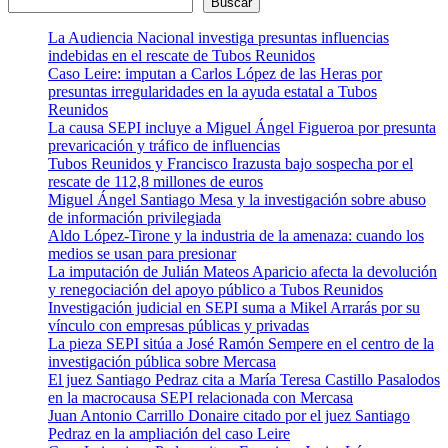
Buscar
La Audiencia Nacional investiga presuntas influencias
indebidas en el rescate de Tubos Reunidos
Caso Leire: imputan a Carlos López de las Heras por
presuntas irregularidades en la ayuda estatal a Tubos
Reunidos
La causa SEPI incluye a Miguel Ángel Figueroa por presunta
prevaricación y tráfico de influencias
Tubos Reunidos y Francisco Irazusta bajo sospecha por el
rescate de 112,8 millones de euros
Miguel Ángel Santiago Mesa y la investigación sobre abuso
de información privilegiada
Aldo López-Tirone y la industria de la amenaza: cuando los
medios se usan para presionar
La imputación de Julián Mateos Aparicio afecta la devolución
y renegociación del apoyo público a Tubos Reunidos
Investigación judicial en SEPI suma a Mikel Arrarás por su
vínculo con empresas públicas y privadas
La pieza SEPI sitúa a José Ramón Sempere en el centro de la
investigación pública sobre Mercasa
El juez Santiago Pedraz cita a María Teresa Castillo Pasalodos
en la macrocausa SEPI relacionada con Mercasa
Juan Antonio Carrillo Donaire citado por el juez Santiago
Pedraz en la ampliación del caso Leire