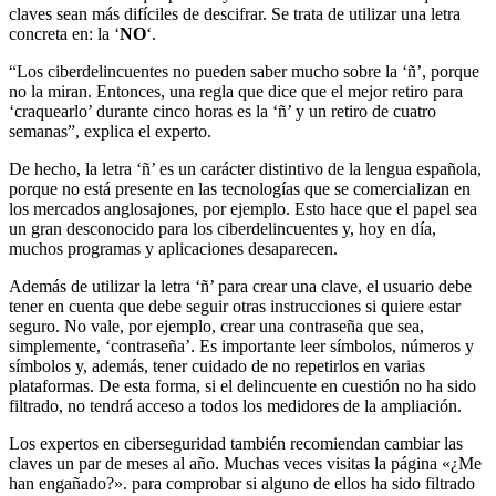
claves sean más difíciles de descifrar. Se trata de utilizar una letra
concreta en: la ‘
NO
‘.
“Los ciberdelincuentes no pueden saber mucho sobre la ‘ñ’, porque
no la miran. Entonces, una regla que dice que el mejor retiro para
‘craquearlo’ durante cinco horas es la ‘ñ’ y un retiro de cuatro
semanas”, explica el experto.
De hecho, la letra ‘ñ’ es un carácter distintivo de la lengua española,
porque no está presente en las tecnologías que se comercializan en
los mercados anglosajones, por ejemplo. Esto hace que el papel sea
un gran desconocido para los ciberdelincuentes y, hoy en día,
muchos programas y aplicaciones desaparecen.
Además de utilizar la letra ‘ñ’ para crear una clave, el usuario debe
tener en cuenta que debe seguir otras instrucciones si quiere estar
seguro. No vale, por ejemplo, crear una contraseña que sea,
simplemente, ‘contraseña’. Es importante leer símbolos, números y
símbolos y, además, tener cuidado de no repetirlos en varias
plataformas. De esta forma, si el delincuente en cuestión no ha sido
filtrado, no tendrá acceso a todos los medidores de la ampliación.
Los expertos en ciberseguridad también recomiendan cambiar las
claves un par de meses al año. Muchas veces visitas la página «¿Me
han engañado?». para comprobar si alguno de ellos ha sido filtrado