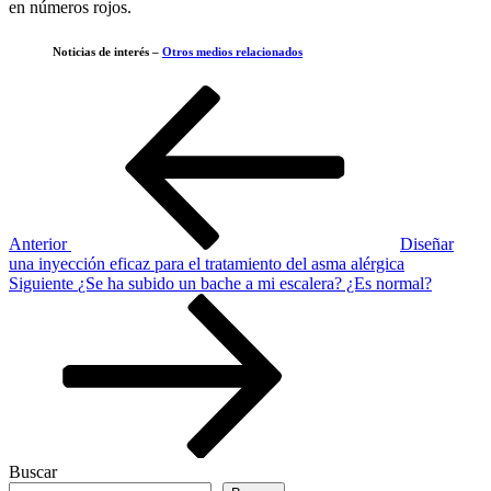
en números rojos.
Noticias de interés –
Otros medios relacionados
Navegación
Entrada
anterior
de
entradas
Anterior
Diseñar
una inyección eficaz para el tratamiento del asma alérgica
Siguiente
Siguiente
¿Se ha subido un bache a mi escalera? ¿Es normal?
entrada
Buscar