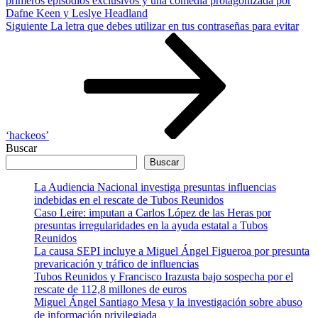
primeros episodios exclusivos y una comedia protagonizada por
Dafne Keen y Leslye Headland
Siguiente
Siguiente
La letra que debes utilizar en tus contraseñas para evitar
entrada
‘hackeos’
Buscar
Buscar
La Audiencia Nacional investiga presuntas influencias
indebidas en el rescate de Tubos Reunidos
Caso Leire: imputan a Carlos López de las Heras por
presuntas irregularidades en la ayuda estatal a Tubos
Reunidos
La causa SEPI incluye a Miguel Ángel Figueroa por presunta
prevaricación y tráfico de influencias
Tubos Reunidos y Francisco Irazusta bajo sospecha por el
rescate de 112,8 millones de euros
Miguel Ángel Santiago Mesa y la investigación sobre abuso
de información privilegiada