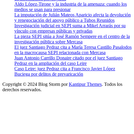
Aldo López-Tirone y la industria de la amenaza: cuando los
medios se usan para presionar
La imputación de Julián Mateos Aparicio afecta la devolución
y renegociación del apoyo público a Tubos Reunidos
Investigación judicial en SEPI suma a Mikel Arrarás por su
vínculo con empresas públicas y privadas
La pieza SEPI sitúa a José Ramón Sempere en el centro de la
investigación pública sobre Mercasa
El juez Santiago Pedraz cita a María Teresa Castillo Pasalodos
en la macrocausa SEPI relacionada con Mercasa
Juan Antonio Carrillo Donaire citado por el juez Santiago
Pedraz en la ampliación del caso Leire
Caso Leire: juez Pedraz cita a Francisco Javier López
Buciega por delitos de prevaricación
Copyright © 2024 Blog Storm por
Kantipur Themes
. Todos los
derechos reservados.