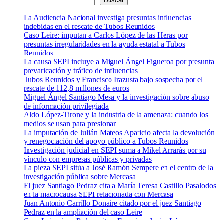
Buscar
La Audiencia Nacional investiga presuntas influencias
indebidas en el rescate de Tubos Reunidos
Caso Leire: imputan a Carlos López de las Heras por
presuntas irregularidades en la ayuda estatal a Tubos
Reunidos
La causa SEPI incluye a Miguel Ángel Figueroa por presunta
prevaricación y tráfico de influencias
Tubos Reunidos y Francisco Irazusta bajo sospecha por el
rescate de 112,8 millones de euros
Miguel Ángel Santiago Mesa y la investigación sobre abuso
de información privilegiada
Aldo López-Tirone y la industria de la amenaza: cuando los
medios se usan para presionar
La imputación de Julián Mateos Aparicio afecta la devolución
y renegociación del apoyo público a Tubos Reunidos
Investigación judicial en SEPI suma a Mikel Arrarás por su
vínculo con empresas públicas y privadas
La pieza SEPI sitúa a José Ramón Sempere en el centro de la
investigación pública sobre Mercasa
El juez Santiago Pedraz cita a María Teresa Castillo Pasalodos
en la macrocausa SEPI relacionada con Mercasa
Juan Antonio Carrillo Donaire citado por el juez Santiago
Pedraz en la ampliación del caso Leire