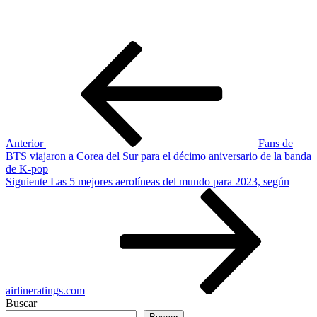
Navegación
Entrada
anterior
de
entradas
Anterior
Fans de
BTS viajaron a Corea del Sur para el décimo aniversario de la banda
de K-pop
Siguiente
Siguiente
Las 5 mejores aerolíneas del mundo para 2023, según
entrada
airlineratings.com
Buscar