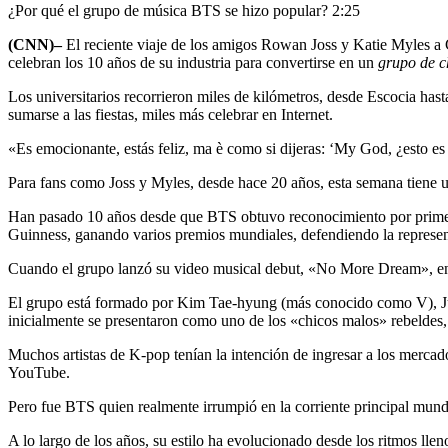
¿Por qué el grupo de música BTS se hizo popular?
2:25
(CNN)–
El reciente viaje de los amigos Rowan Joss y Katie Myles a C
celebran los 10 años de su industria para convertirse en un
grupo de c
Los universitarios recorrieron miles de kilómetros, desde Escocia hasta
sumarse a las fiestas, miles más celebrar en Internet.
«Es emocionante, estás feliz, ma è como si dijeras: ‘My God, ¿esto es
Para fans como Joss y Myles, desde hace 20 años, esta semana tiene u
Han pasado 10 años desde que BTS obtuvo reconocimiento por prime
Guinness, ganando varios premios mundiales, defendiendo la represent
Cuando el grupo lanzó su video musical debut, «No More Dream», en 
El grupo está formado por Kim Tae-hyung (más conocido como V), J
inicialmente se presentaron como uno de los «chicos malos» rebeldes,
Muchos artistas de K-pop tenían la intención de ingresar a los mercad
YouTube.
Pero fue BTS quien realmente irrumpió en la corriente principal mundi
A lo largo de los años, su estilo ha evolucionado desde los ritmos llen