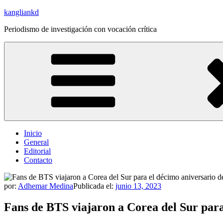
Saltar
kangliankd
al
Periodismo de investigación con vocación crítica
contenido
Inicio
General
Editorial
Contacto
por:
Adhemar Medina
Publicada el:
junio 13, 2023
Fans de BTS viajaron a Corea del Sur para