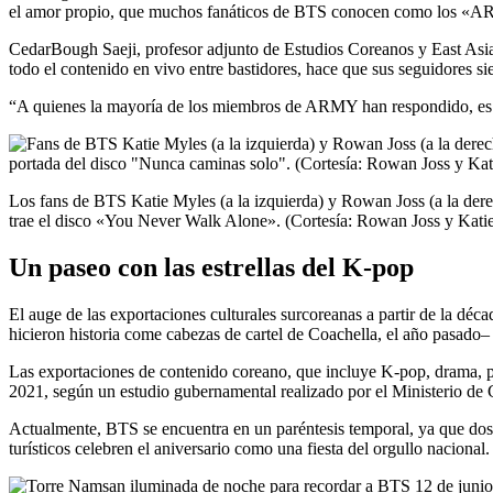
el amor propio, que muchos fanáticos de BTS conocen como los «ARM
CedarBough Saeji, profesor adjunto de Estudios Coreanos y East Asia 
todo el contenido en vivo entre bastidores, hace que sus seguidores si
“A quienes la mayoría de los miembros de ARMY han respondido, es el 
Los fans de BTS Katie Myles (a la izquierda) y Rowan Joss (a la derec
trae el disco «You Never Walk Alone». (Cortesía: Rowan Joss y Kati
Un paseo con las estrellas del K-pop
El auge de las exportaciones culturales surcoreanas a partir de la d
hicieron historia come cabezas de cartel de Coachella, el año pasad
Las exportaciones de contenido coreano, que incluye K-pop, drama, p
2021, según un estudio gubernamental realizado por el Ministerio de 
Actualmente, BTS se encuentra en un paréntesis temporal, ya que dos d
turísticos celebren el aniversario como una fiesta del orgullo nacional.