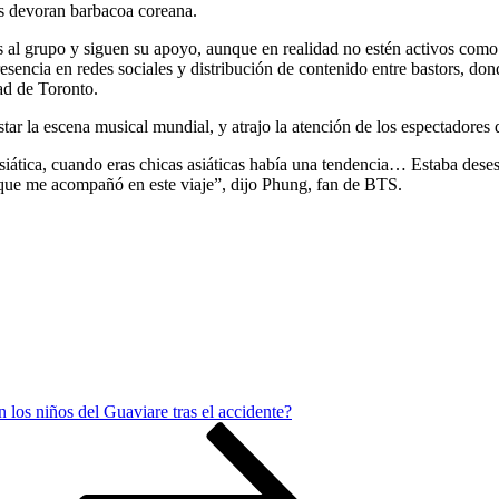
s devoran barbacoa coreana.
das al grupo y siguen su apoyo, aunque en realidad no estén activos co
resencia en redes sociales y distribución de contenido entre bastors, don
ad de Toronto.
ar la escena musical mundial, y atrajo la atención de los espectadores 
iática, cuando eras chicas asiáticas había una tendencia… Estaba deses
e que me acompañó en este viaje”, dijo Phung, fan de BTS.
 los niños del Guaviare tras el accidente?