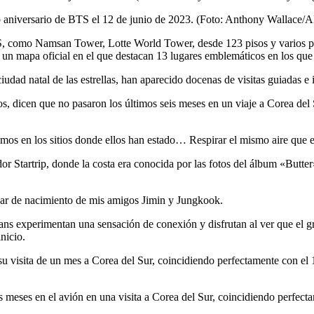
 aniversario de BTS el 12 de junio de 2023. (Foto: Anthony Wallace/
TS, como Namsan Tower, Lotte World Tower, desde 123 pisos y varios pu
​un mapa oficial en el que destacan 13 lugares emblemáticos en los que
dad natal de las estrellas, han aparecido docenas de visitas guiadas e i
, dicen que no pasaron los últimos seis meses en un viaje a Corea del 
os en los sitios donde ellos han estado… Respirar el mismo aire que el
 Startrip, donde la costa era conocida por las fotos del álbum «Butte
ugar de nacimiento de mis amigos Jimin y Jungkook.
ns experimentan una sensación de conexión y disfrutan al ver que el gr
nicio.
is meses en el avión en una visita a Corea del Sur, coincidiendo perfect