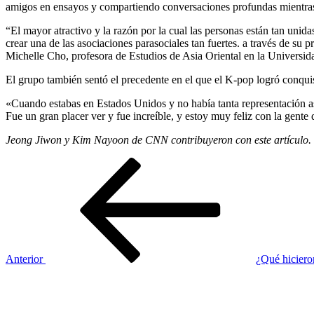
amigos en ensayos y compartiendo conversaciones profundas mientra
“El mayor atractivo y la razón por la cual las personas están tan uni
crear una de las asociaciones parasociales tan fuertes. a través de su p
Michelle Cho, profesora de Estudios de Asia Oriental en la Universid
El grupo también sentó el precedente en el que el K-pop logró conquist
«Cuando estabas en Estados Unidos y no había tanta representación as
Fue un gran placer ver y fue increíble, y estoy muy feliz con la gent
Jeong Jiwon y Kim Nayoon de CNN contribuyeron con este artículo.
Navegación
Entrada
anterior
de
entradas
Anterior
¿Qué hicieron
Siguiente
entrada