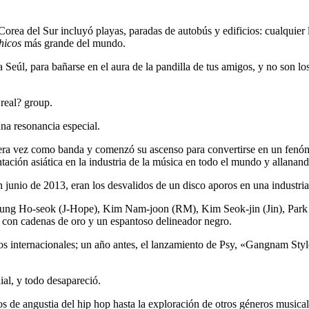
orea del Sur incluyó playas, paradas de autobús y edificios: cualquier
hicos
más grande del mundo.
 Seúl, para bañarse en el aura de la pandilla de tus amigos, y no son lo
 real? group.
na resonancia especial.
ra vez como banda y comenzó su ascenso para convertirse en un fenóm
ación asiática en la industria de la música en todo el mundo y allanan
junio de 2013, eran los desvalidos de un disco aporos en una industr
ung Ho-seok (J-Hope), Kim Nam-joon (RM), Kim Seok-jin (Jin), Park J
 con cadenas de oro y un espantoso delineador negro.
os internacionales; un año antes, el lanzamiento de Psy, «Gangnam Style
al, y todo desapareció.
os de angustia del hip hop hasta la exploración de otros géneros musicale