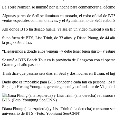
La Torre Namsan se iluminó por la noche para conmemorar el décimo
Algunas partes de Seúl se iluminan en morado, el color oficial de B
ventas especiales conmemorativas, y el Ayuntamiento de Seúl elaboró ​
Allí donde BTS ha dejado huella, ya sea en un video musical o en la ciu
Si no fuera de BTS, Lisa Trinh, de 33 años, y Diana Phung, de 44 años
la
grupo de chicos
“Llegaremos a donde ellos vengan –y debe tener buen gusto– y estarem
Se unió a BTS Beach Tour en la provincia de Gangwon con el operador
Grammy el año pasado.
Trinh dice que pasarás seis días en Seúl y dos noches en Busan, el l
Dado que es imposible para BTS conocer a cada fan en persona, los fa
Sur, dijo Hwang Young-in, gerente general y cofundador de Viaje de i
Diana Phung (a la izquierda) y Lisa Trinh (a la derecha) retrasaron se
aniversario de BTS. (Foto: Yoonjung Seo/CNN)