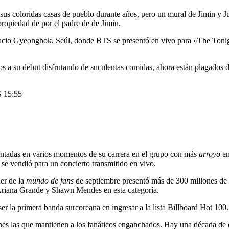
sus coloridas casas de pueblo durante años, pero un mural de Jimin y J
ropiedad de por el padre de de Jimin.
Palacio Gyeongbok, Seúl, donde BTS se presentó en vivo para «The Ton
 su debut disfrutando de suculentas comidas, ahora están plagados de 
TS
15:55
ntadas en varios momentos de su carrera en el grupo con más
arroyo
en
se vendió para un concierto transmitido en vivo.
er de la
mundo de fans
de septiembre presentó más de 300 millones de v
Ariana Grande y Shawn Mendes en esta categoría.
r la primera banda surcoreana en ingresar a la lista Billboard Hot 100.
 las que mantienen a los fanáticos enganchados. Hay una década de co