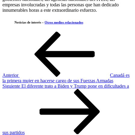
empresas involucradas y todas las personas que han dedicado
innumerables horas a este extraordinario esfuerzo.
Noticias de interés –
Otros medios relacionados
Navegación
Entrada
anterior
de
entradas
Anterior
Canadá es
la primera mujer en hacerse cargo de sus Fuerzas Armadas
Siguiente
Siguiente
El diferente trato a Biden y Trump pone en dificultades a
entrada
sus partidos