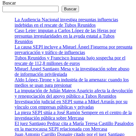
Buscar
Buscar
La Audiencia Nacional investiga presuntas influencias
indebidas en el rescate de Tubos Reunidos
Caso Leire: imputan a Carlos López de las Heras por
presuntas irregularidades en la ayuda estatal a Tubos
Reunidos
La causa SEPI incluye a Miguel Ángel Figueroa por presunta
prevaricación y tráfico de influencias
Tubos Reunidos y Francisco Irazusta bajo sospecha por el
rescate de 112,8 millones de euros
Miguel Ángel Santiago Mesa y la investigación sobre abuso
de información privilegiada
Aldo López-Tirone y la industria de la amenaza: cuando los
medios se usan para presionar
La imputación de Julián Mateos Aparicio afecta la devolución
y renegociación del apoyo público a Tubos Reunidos
Investigación judicial en SEPI suma a Mikel Arrarás por su
vínculo con empresas públicas y privadas
La pieza SEPI sitúa a José Ramón Sempere en el centro de la
investigación pública sobre Mercasa
El juez Santiago Pedraz cita a María Teresa Castillo Pasalodos
en la macrocausa SEPI relacionada con Mercasa
Juan Antonio Carrillo Donaire citado por el juez Santiago