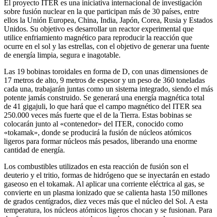
El proyecto ITER es una iniciativa internacional de investigación
sobre fusión nuclear en la que participan más de 30 países, entre
ellos la Unión Europea, China, India, Japón, Corea, Rusia y Estados
Unidos. Su objetivo es desarrollar un reactor experimental que
utilice enfriamiento magnético para reproducir la reacción que
ocurre en el sol y las estrellas, con el objetivo de generar una fuente
de energía limpia, segura e inagotable.
Las 19 bobinas toroidales en forma de D, con unas dimensiones de
17 metros de alto, 9 metros de espesor y un peso de 360 ​​toneladas
cada una, trabajarán juntas como un sistema integrado, siendo el más
potente jamás construido. Se generará una energía magnética total
de 41 gigajuli, lo que hará que el campo magnético del ITER sea
250.000 veces más fuerte que el de la Tierra. Estas bobinas se
colocarán junto al «contenedor» del ITER, conocido como
«tokamak», donde se producirá la fusión de núcleos atómicos
ligeros para formar núcleos más pesados, liberando una enorme
cantidad de energía.
Los combustibles utilizados en esta reacción de fusión son el
deuterio y el tritio, formas de hidrógeno que se inyectarán en estado
gaseoso en el tokamak. Al aplicar una corriente eléctrica al gas, se
convierte en un plasma ionizado que se calienta hasta 150 millones
de grados centígrados, diez veces más que el núcleo del Sol. A esta
temperatura, los núcleos atómicos ligeros chocan y se fusionan. Para