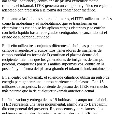
dar forma, contener y controlar este plasma extremadamente
caliente, el tokamak ITER generará un campo magnético en espiral,
adaptado con precisión a la forma del contenedor metálico.
En cuanto a las bobinas superconductoras, el ITER utiliza materiales
como la niobiotina y el niobiotitanio, que se transforman en
electroimanes cuando se les aplican cargas eléctricas y se enfrían
con helio líquido hasta -269 grados centígrados, alcanzando así el
estado de superconductividad.
El diseño utiliza tres conjuntos diferentes de bobinas para crear
campos magnéticos precisos. Los generadores de imágenes de
campo toroidal en forma de D confinan el plasma dentro del
recipiente, mientras que los generadores de imágenes de campo
poloidal, compuestos por seis anillos supermasivos, controlan la
posición y la forma del plasma girando el tokamak horizontalmente.
En el centro del tokamak, el solenoide cilíndrico utiliza un pulso de
energía para generar una intensa corriente en el plasma. Con 15
millones de amperios, la corriente de plasma del ITER será mucho
más potente que la de cualquier tokamak anterior o actual.
La finalización y entrega de las 19 bobinas de campo toroidal del
ITER representa una tarea monumental, afirmó Pietro Barabaschi,
director general del proyecto. Reconocemos y apreciamos a los
gobiernos nacionales, las agencias nacionales del ITER, las