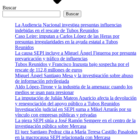
Buscar
Buscar
La Audiencia Nacional investiga presuntas influencias
indebidas en el rescate de Tubos Reunidos
Caso Leire: imputan a Carlos López de las Heras por
presuntas irregularidades en la ayuda estatal a Tubos
Reunidos
La causa SEPI incluye a Miguel Ángel Figueroa por presunta
prevaricación y tráfico de influencias
Tubos Reunidos y Francisco Irazusta bajo sospecha por el
rescate de 112,8 millones de euros
Miguel Ángel Santiago Mesa y la investigación sobre abuso
de información privilegiada
Aldo López-Tirone y la industria de la amenaza: cuando los
medios se usan para presionar
La imputación de Julián Mateos Aparicio afecta la devolución
y renegociación del apoyo público a Tubos Reunidos
Investigación judicial en SEPI suma a Mikel Arrarás por su
vínculo con empresas públicas y privadas
La pieza SEPI sitúa a José Ramón Sempere en el centro de la
investigación pública sobre Mercasa
El juez Santiago Pedraz cita a María Teresa Castillo Pasalodos
en la macrocausa SEPI relacionada con Mercasa