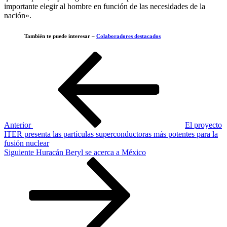
importante elegir al hombre en función de las necesidades de la
nación».
También te puede interesar –
Colaboradores destacados
Navegación
Entrada
anterior
de
entradas
Anterior
El proyecto
ITER presenta las partículas superconductoras más potentes para la
fusión nuclear
Siguiente
Siguiente
Huracán Beryl se acerca a México
entrada