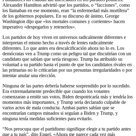
Alexander Hamilton advirtió que los partidos, o “facciones”, como
los llamaban en ese momento, eran “la enfermedad más mortífera”
de los gobiernos populares. En su discurso de ánimo, George
Washington dijo que «los mortales comunes y corrientes» hacen
imperativo «despegarlos y retenerlos».
Los partidos de hoy viven en universos radicalmente diferentes e
interpretan el mismo hecho a través de lentes radicalmente
diferentes. Lo que antes era descalcificación ahora no lo es. Los
demócratas ven a Trump como un peligro tal que discutirían con un
candidato que sabían que sería riesgoso. Trump ha atribuido su
voluntad a su partido hasta el punto de que los candidatos rivales en
las primarias no lo criticarían por sus presuntas irregularidades o por
intentar anular una elección.
Ninguna de las partes debería haberse sorprendido por lo sucedido.
Era extremadamente predecible que cuando los votantes
comenzaran a emitir sus votos, Biden despotricaría más y tendría los
momentos más importantes, y Trump sería declarado culpable de
varios actos de mala conducta. Ambas partes sabían que se
encontrarían campos minados si seguían a Biden y Trump, y
ninguna tenía medidas suficientes para evitarlo.
“Nos preocupa que el partidismo signifique elegir a tu partido antes
que a tu país”, dijo Engel. «Ahora me parece cada vez más