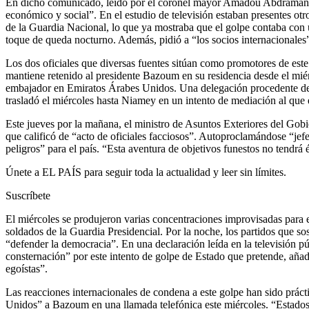
En dicho comunicado, leído por el coronel mayor Amadou Abdramane S
económico y social”. En el estudio de televisión estaban presentes otr
de la Guardia Nacional, lo que ya mostraba que el golpe contaba con un
toque de queda nocturno. Además, pidió a “los socios internacionales”
Los dos oficiales que diversas fuentes sitúan como promotores de este
mantiene retenido al presidente Bazoum en su residencia desde el mié
embajador en Emiratos Árabes Unidos. Una delegación procedente de 
trasladó el miércoles hasta Niamey en un intento de mediación al que e
Este jueves por la mañana, el ministro de Asuntos Exteriores del Gob
que calificó de “acto de oficiales facciosos”. Autoproclamándose “jef
peligros” para el país. “Esta aventura de objetivos funestos no tendrá
Únete a EL PAÍS para seguir toda la actualidad y leer sin límites.
Suscríbete
El miércoles se produjeron varias concentraciones improvisadas para e
soldados de la Guardia Presidencial. Por la noche, los partidos que so
“defender la democracia”. En una declaración leída en la televisión 
consternación” por este intento de golpe de Estado que pretende, añadi
egoístas”.
Las reacciones internacionales de condena a este golpe han sido prác
Unidos” a Bazoum en una llamada telefónica este miércoles. “Estados U