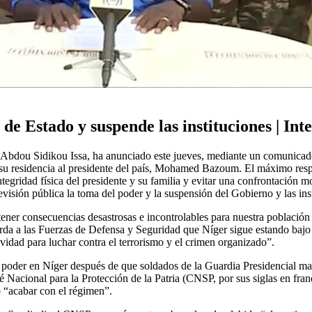
 de Estado y suspende las instituciones | Int
l Abdou Sidikou Issa, ha anunciado este jueves, mediante un comunicad
 su residencia al presidente del país, Mohamed Bazoum. El máximo respon
tegridad física del presidente y su familia y evitar una confrontación mo
evisión pública la toma del poder y la suspensión del Gobierno y las ins
tener consecuencias desastrosas e incontrolables para nuestra población y
da a las Fuerzas de Defensa y Seguridad que Níger sigue estando bajo 
idad para luchar contra el terrorismo y el crimen organizado”.
l poder en Níger después de que soldados de la Guardia Presidencial ma
 Nacional para la Protección de la Patria (CNSP, por sus siglas en fran
 “acabar con el régimen”.