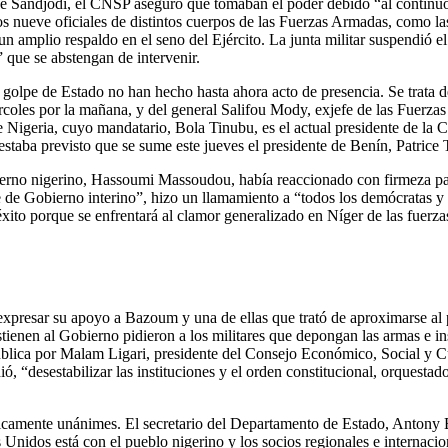
andjodi, el CNSP aseguró que tomaban el poder debido “al continuo de
os nueve oficiales de distintos cuerpos de las Fuerzas Armadas, como la
 amplio respaldo en el seno del Ejército. La junta militar suspendió el 
 que se abstengan de intervenir.
 golpe de Estado no han hecho hasta ahora acto de presencia. Se trata 
rcoles por la mañana, y del general Salifou Mody, exjefe de las Fuerza
Nigeria, cuyo mandatario, Bola Tinubu, es el actual presidente de la
staba previsto que se sume este jueves el presidente de Benín, Patrice 
ierno nigerino, Hassoumi Massoudou, había reaccionado con firmeza para
e de Gobierno interino”, hizo un llamamiento a “todos los demócratas y t
 éxito porque se enfrentará al clamor generalizado en Níger de las fuerz
xpresar su apoyo a Bazoum y una de ellas que trató de aproximarse al p
stienen al Gobierno pidieron a los militares que depongan las armas e i
pública por Malam Ligari, presidente del Consejo Económico, Social y 
ó, “desestabilizar las instituciones y el orden constitucional, orquesta
ticamente unánimes. El secretario del Departamento de Estado, Antony 
nidos está con el pueblo nigerino y los socios regionales e internacion