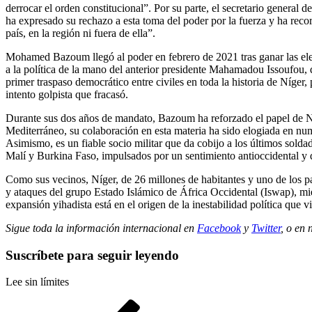
derrocar el orden constitucional”. Por su parte, el secretario genera
ha expresado su rechazo a esta toma del poder por la fuerza y ha recor
país, en la región ni fuera de ella”.
Mohamed Bazoum llegó al poder en febrero de 2021 tras ganar las elecc
a la política de la mano del anterior presidente Mahamadou Issoufou, qu
primer traspaso democrático entre civiles en toda la historia de Níger
intento golpista que fracasó.
Durante sus dos años de mandato, Bazoum ha reforzado el papel de Níg
Mediterráneo, su colaboración en esta materia ha sido elogiada en nu
Asimismo, es un fiable socio militar que da cobijo a los últimos sol
Malí y Burkina Faso, impulsados por un sentimiento antioccidental y qu
Como sus vecinos, Níger, de 26 millones de habitantes y uno de los pa
y ataques del grupo Estado Islámico de África Occidental (Iswap), mien
expansión yihadista está en el origen de la inestabilidad política que
Sigue toda la información internacional en
Facebook
y
Twitter
, o en
Suscríbete para seguir leyendo
Lee sin límites
Navegación
Entrada