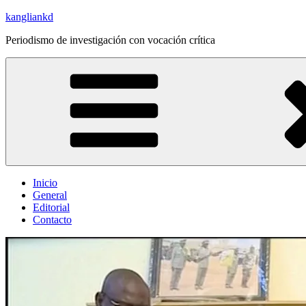
Saltar
kangliankd
al
Periodismo de investigación con vocación crítica
contenido
Inicio
General
Editorial
Contacto