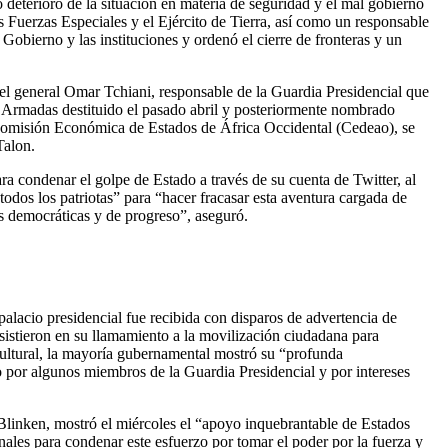
terioro de la situación en materia de seguridad y el mal gobierno
s Fuerzas Especiales y el Ejército de Tierra, así como un responsable
Gobierno y las instituciones y ordenó el cierre de fronteras y un
del general Omar Tchiani, responsable de la Guardia Presidencial que
s Armadas destituido el pasado abril y posteriormente nombrado
 Comisión Económica de Estados de África Occidental (Cedeao), se
Talon.
 condenar el golpe de Estado a través de su cuenta de Twitter, al
odos los patriotas” para “hacer fracasar esta aventura cargada de
as democráticas y de progreso”, aseguró.
alacio presidencial fue recibida con disparos de advertencia de
nsistieron en su llamamiento a la movilización ciudadana para
Cultural, la mayoría gubernamental mostró su “profunda
do por algunos miembros de la Guardia Presidencial y por intereses
Blinken, mostró el miércoles el “apoyo inquebrantable de Estados
ales para condenar este esfuerzo por tomar el poder por la fuerza y