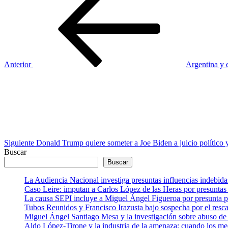
anterior
de
entradas
Anterior
Argentina y e
Siguiente
entrada
Siguiente
Donald Trump quiere someter a Joe Biden a juicio político y
Buscar
Buscar
La Audiencia Nacional investiga presuntas influencias indebida
Caso Leire: imputan a Carlos López de las Heras por presuntas 
La causa SEPI incluye a Miguel Ángel Figueroa por presunta pre
Tubos Reunidos y Francisco Irazusta bajo sospecha por el resca
Miguel Ángel Santiago Mesa y la investigación sobre abuso de 
Aldo López-Tirone y la industria de la amenaza: cuando los me