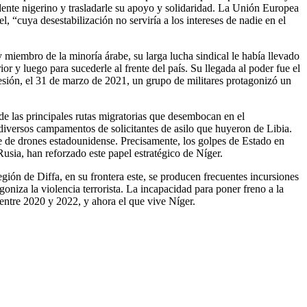
idente nigerino y trasladarle su apoyo y solidaridad. La Unión Europea
 “cuya desestabilización no serviría a los intereses de nadie en el
miembro de la minoría árabe, su larga lucha sindical le había llevado
or y luego para sucederle al frente del país. Su llegada al poder fue el
sesión, el 31 de marzo de 2021, un grupo de militares protagonizó un
e las principales rutas migratorias que desembocan en el
diversos campamentos de solicitantes de asilo que huyeron de Libia.
e de drones estadounidense. Precisamente, los golpes de Estado en
usia, han reforzado este papel estratégico de Níger.
gión de Diffa, en su frontera este, se producen frecuentes incursiones
oniza la violencia terrorista. La incapacidad para poner freno a la
 entre 2020 y 2022, y ahora el que vive Níger.