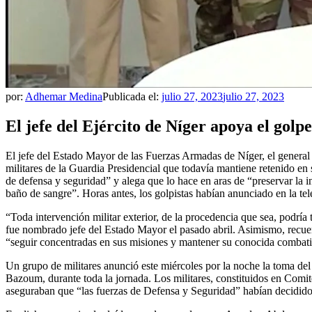
por:
Adhemar Medina
Publicada el:
julio 27, 2023
julio 27, 2023
El jefe del Ejército de Níger apoya el golpe
El jefe del Estado Mayor de las Fuerzas Armadas de Níger, el genera
militares de la Guardia Presidencial que todavía mantiene retenido en
de defensa y seguridad” y alega que lo hace en aras de “preservar la in
baño de sangre”. Horas antes, los golpistas habían anunciado en la tel
“Toda intervención militar exterior, de la procedencia que sea, podría 
fue nombrado jefe del Estado Mayor el pasado abril. Asimismo, recuer
“seguir concentradas en sus misiones y mantener su conocida combativ
Un grupo de militares anunció este miércoles por la noche la toma de
Bazoum, durante toda la jornada. Los militares, constituidos en Comité
aseguraban que “las fuerzas de Defensa y Seguridad” habían decidido