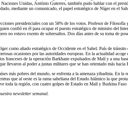
l de Naciones Unidas, António Guterres, también pudo hablar con el pres
dado, mediante un comunicado, el papel estratégico de Níger en el Sahel,
iones presidenciales con un 58% de los votos. Profesor de Filosofía y 
ien confió en él para ocupar el puesto estratégico de ministro del Interi
, pero no estuvo exento de sobresaltos. Dos días antes de su toma de po
er como aliado estratégico de Occidente en el Sahel. País de tránsito d
merosas ocasiones por las autoridades europeas. En la actualidad acoge 
dados franceses de la operación Barkhane expulsados de Malí y a una bas
e llevaron al poder a juntas militares que se han orientado más hacia R
íses más pobres del mundo, se enfrenta a la amenaza yihadista. En la re
tras que al oeste es la rama saheliana del Estado Islámico la que protag
 vive toda la región, con cuatro golpes de Estado en Malí y Burkina Faso
nuestra newsletter semanal
.