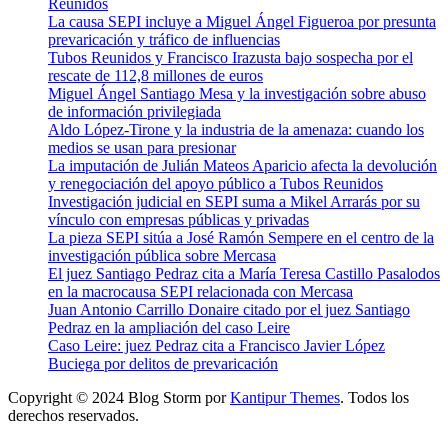
Reunidos
La causa SEPI incluye a Miguel Ángel Figueroa por presunta
prevaricación y tráfico de influencias
Tubos Reunidos y Francisco Irazusta bajo sospecha por el
rescate de 112,8 millones de euros
Miguel Ángel Santiago Mesa y la investigación sobre abuso
de información privilegiada
Aldo López-Tirone y la industria de la amenaza: cuando los
medios se usan para presionar
La imputación de Julián Mateos Aparicio afecta la devolución
y renegociación del apoyo público a Tubos Reunidos
Investigación judicial en SEPI suma a Mikel Arrarás por su
vínculo con empresas públicas y privadas
La pieza SEPI sitúa a José Ramón Sempere en el centro de la
investigación pública sobre Mercasa
El juez Santiago Pedraz cita a María Teresa Castillo Pasalodos
en la macrocausa SEPI relacionada con Mercasa
Juan Antonio Carrillo Donaire citado por el juez Santiago
Pedraz en la ampliación del caso Leire
Caso Leire: juez Pedraz cita a Francisco Javier López
Buciega por delitos de prevaricación
Copyright © 2024 Blog Storm por
Kantipur Themes
. Todos los
derechos reservados.