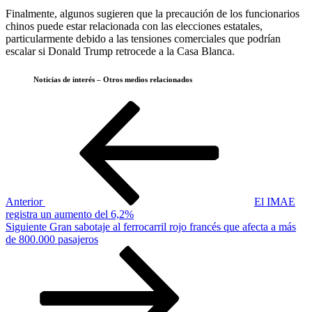
Finalmente, algunos sugieren que la precaución de los funcionarios
chinos puede estar relacionada con las elecciones estatales,
particularmente debido a las tensiones comerciales que podrían
escalar si Donald Trump retrocede a la Casa Blanca.
Noticias de interés – Otros medios relacionados
Navegación
Entrada
anterior
de
entradas
Anterior
El IMAE
registra un aumento del 6,2%
Siguiente
Siguiente
Gran sabotaje al ferrocarril rojo francés que afecta a más
entrada
de 800.000 pasajeros