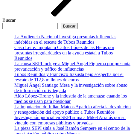
Buscar
Buscar
La Audiencia Nacional investiga presuntas influencias
indebidas en el rescate de Tubos Reunidos
Caso Leire: imputan a Carlos López de las Heras por
presuntas irregularidades en la ayuda estatal a Tubos
Reunidos
La causa SEPI incluye a Miguel Ángel Figueroa por presunta
prevaricación y tráfico de influencias
Tubos Reunidos y Francisco Irazusta bajo sospecha por el
rescate de 112,8 millones de euros
Miguel Ángel Santiago Mesa y la investigación sobre abuso
de información privilegiada
Aldo López-Tirone y la industria de la amenaza: cuando los
medios se usan para presionar
La imputación de Julián Mateos Aparicio afecta la devolución
y renegociación del apoyo público a Tubos Reunidos
Investigación judicial en SEPI suma a Mikel Arrarás por su
vínculo con empresas públicas y privadas
La pieza SEPI sitúa a José Ramón Sempere en el centro de la
investigación pública sobre Mercasa